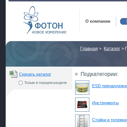
Фотон
О компании
Главная
>
Каталог
>
Подкатегории:
Скачать каталог
Только в текущем разделе
ESD пренадлежн
Инструменты
Стойки и тележки