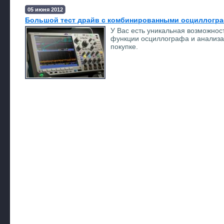
05 июня 2012
Большой тест драйв с комбинированными осциллогр
У Bас есть уникальная возможно
функции осциллографа и анализат
покупке.