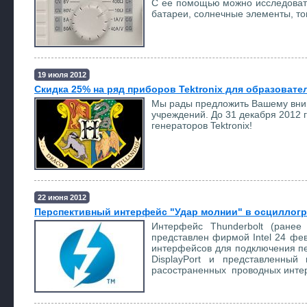
С ее помощью можно исследовать 
батареи, солнечные элементы, то
19 июля 2012
Скидка 25% на ряд приборов Tektronix для образоват
Мы рады предложить Вашему вним
учреждений. До 31 декабря 2012 
генераторов Tektronix!
22 июня 2012
Перспективный интерфейс "Удар молнии" в осциллогр
Интерфейс Thunderbolt (ранее
представлен фирмой Intel 24 фе
интерфейсов для подключения пе
DisplayPort и представленный
расостраненных проводных интерф