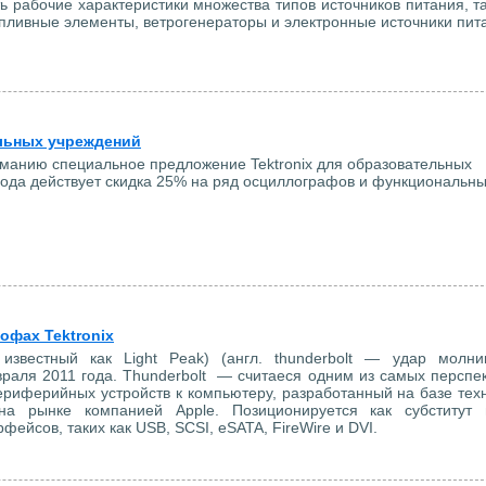
рабочие характеристики множества типов источников питания, та
пливные элементы, ветрогенераторы и электронные источники пит
ельных учреждений
анию специальное предложение Tektronix для образовательных
года действует скидка 25% на ряд осциллографов и функциональн
офах Tektronix
 известный как Light Peak) (англ. thunderbolt — удар молн
враля 2011 года. Thunderbolt — считаеся одним из самых перспе
риферийных устройств к компьютеру, разработанный на базе тех
 на рынке компанией Apple. Позиционируется как субститут
ейсов, таких как USB, SCSI, eSATA, FireWire и DVI.