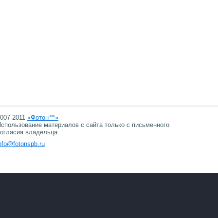
007-2011
«Фотон™»
спользование материалов с сайта только с письменного
огласия владельца
nfo@fotonspb.ru
06.08.2026 08:59