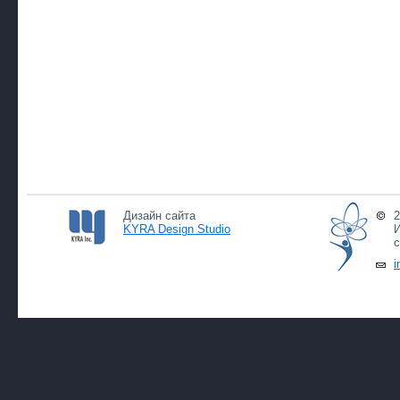
Дизайн сайта
2
KYRA Design Studio
И
с
i