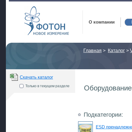
Фотон
О компании
Главная
>
Каталог
>
Скачать каталог
Только в текущем разделе
Оборудование 
Подкатегории:
ESD пренадлежн