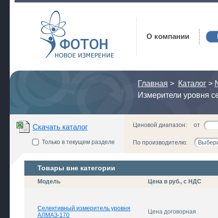
Фотон
О компании
Главная
>
Каталог
>
Измерители уровня с
Ценовой диапазон:
от
Скачать каталог
Только в текущем разделе
По производителю:
Выбери
Товары вне категории
Модель
Цена в руб., с НДС
Селективный измеритель уровня
Цена договорная
АЛМАЗ-170