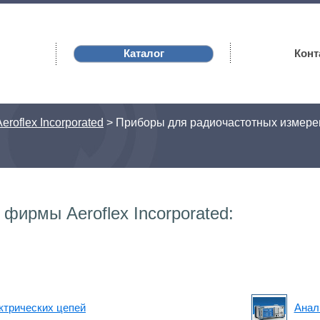
Каталог
Конт
Aeroflex Incorporated
>
Приборы для радиочастотных измере
фирмы Aeroflex Incorporated:
ктрических цепей
Анал