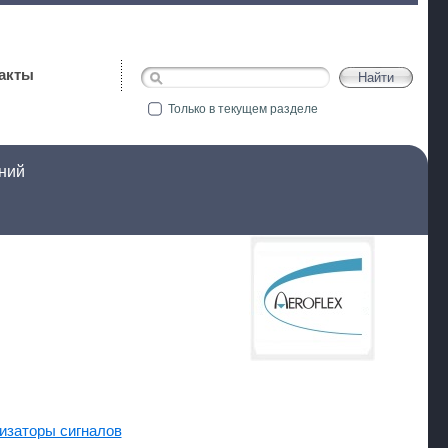
акты
Только в текущем разделе
ний
изаторы сигналов