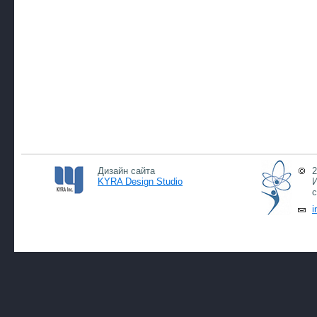
Дизайн сайта
2
KYRA Design Studio
И
с
i