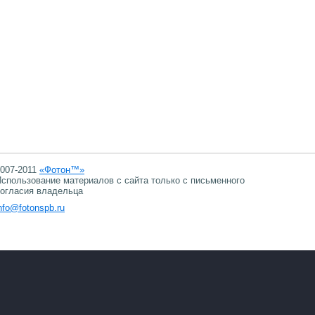
007-2011
«Фотон™»
спользование материалов с сайта только с письменного
огласия владельца
nfo@fotonspb.ru
07.08.2026 14:31