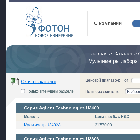
Фотон
О компании
Главная
>
Каталог
>
Мультиметры лабора
Ценовой диапазон:
от
Скачать каталог
Только в текущем разделе
По производителю:
Выбери
Серия Agilent Technologies U3400
Модель
Цена в руб., с НДС
Мультиметр U3402A
21'570.00
Серия Agilent Technologies U3606