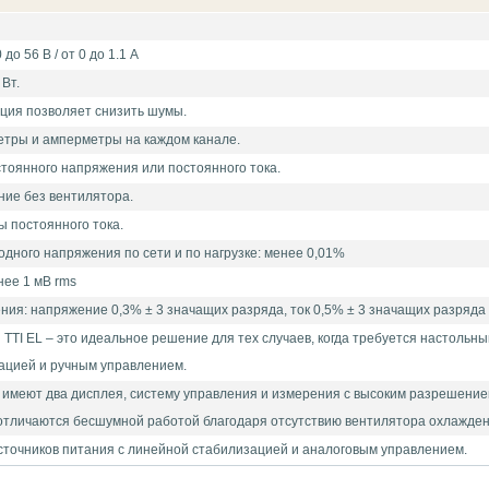
до 56 В / от 0 до 1.1 А
Вт.
ция позволяет снизить шумы.
етры и амперметры на каждом канале.
тоянного напряжения или постоянного тока.
ие без вентилятора.
 постоянного тока.
дного напряжения по сети и по нагрузке: менее 0,01%
нее 1 мВ rms
ия: напряжение 0,3% ± 3 значащих разряда, ток 0,5% ± 3 значащих разряда
TTI EL – это идеальное решение для тех случаев, когда требуется настольн
ацией и ручным управлением.
 имеют два дисплея, систему управления и измерения с высоким разрешени
 отличаются бесшумной работой благодаря отсутствию вентилятора охлажден
сточников питания с линейной стабилизацией и аналоговым управлением.