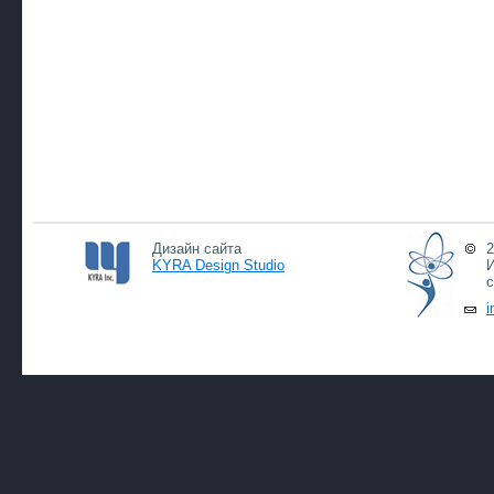
Дизайн сайта
2
KYRA Design Studio
И
с
i