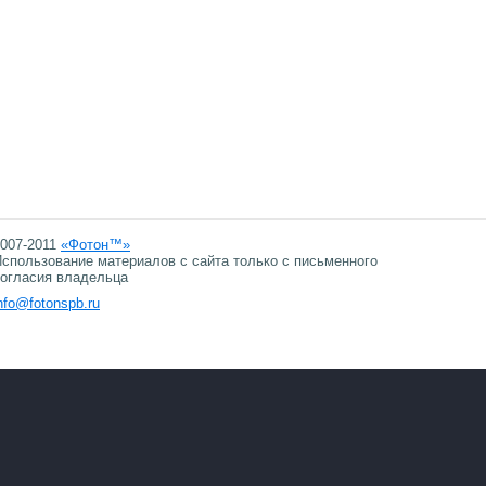
007-2011
«Фотон™»
спользование материалов с сайта только с письменного
огласия владельца
nfo@fotonspb.ru
07.08.2026 06:07