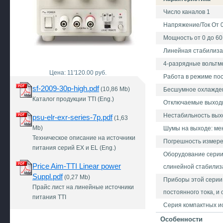
Число каналов 1
Напряжение/Ток От 0 
Мощность от 0 до 60 
Линейная стабилиза
4-разрядные вольтм
Цена: 11'120.00 руб.
Работа в режиме пос
sf-2009-30p-high.pdf
(10,86 Mb)
Бесшумное охлажден
Каталог продукции TTI (Eng.)
Отключаемые выходы
Нестабильность выхо
psu-elr-exr-series-7p.pdf
(1,63
Mb)
Шумы на выходе: ме
Техническое описание на источники
Погрешность измерен
питания серий EX и EL (Eng.)
Оборудование серии 
Price Aim-TTI Linear power
слинейной стабилиз
Suppl.pdf
(0,27 Mb)
Приборы этой серии
Прайс лист на линейные источники
постоянного тока, и
питания TTI
Серия компактных и
Особенности