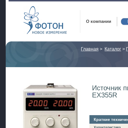
Фотон
О компании
Главная
>
Каталог
>
Источник п
EX355R
Краткие техниче
Характеристика