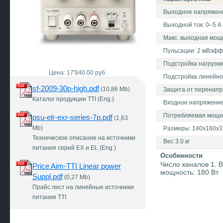
Выходное напряжени
Выходной ток: 0–5 A
Макс. выходная мощн
Пульсации: 2 мВэфф
Подстройка нагрузки
Цена: 17'840.00 руб.
Подстройка линейнос
sf-2009-30p-high.pdf
(10,86 Mb)
Защита от перенапр
Каталог продукции TTI (Eng.)
Входное напряжение:
Потребляемая мощно
psu-elr-exr-series-7p.pdf
(1,63
Mb)
Размеры: 140х160х3
Техническое описание на источники
Вес 3.0 кг
питания серий EX и EL (Eng.)
Особенности
Число каналов 1. 
Price Aim-TTI Linear power
мощность: 180 Вт
Suppl.pdf
(0,27 Mb)
Прайс лист на линейные источники
питания TTI