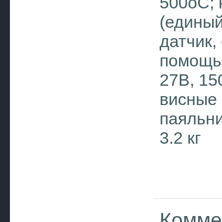
500оC; 
(единый
датчик,
помощь
27В, 15
висные 
паяльни
3.2 кг
Комме