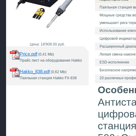
Паяльная станция в
Мощные средства во
уменьшает риск тер
Использование ключ
Цифровой индикатор
Цена: 18'908.00 руб.
Расширенный диапазо
Price.pdf
(0,41 Mb)
Легкая смена наконе
Прайс лист на оборудование Hakko
ESD-исполнение
Безопасное напряж
Hakko_838.pdf
(0,62 Mb)
Паяльная станция Hakko FX-838
20 различных профи
Особен
Антист
цифров
станция