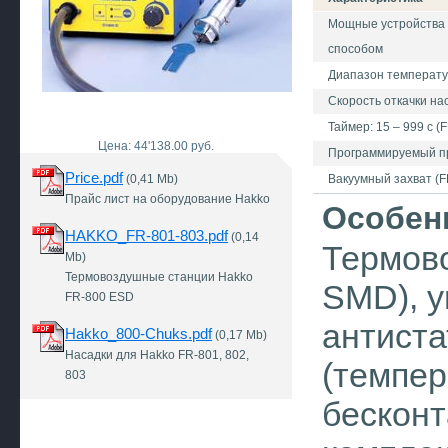
Мощные устройства 
способом
Диапазон температур
Скорость откачки насо
Таймер: 15 – 999 с (
Цена: 44'138.00 руб.
Программируемый пр
Price.pdf
(0,41 Mb)
Вакуумный захват (F
Прайс лист на оборудование Hakko
Особен
HAKKO_FR-801-803.pdf
(0,14
Термово
Mb)
Термовоздушные станции Hakko
SMD), у
FR-800 ESD
антиста
Hakko_800-Chuks.pdf
(0,17 Mb)
Насадки для Hakko FR-801, 802,
(темпер
803
бесконт