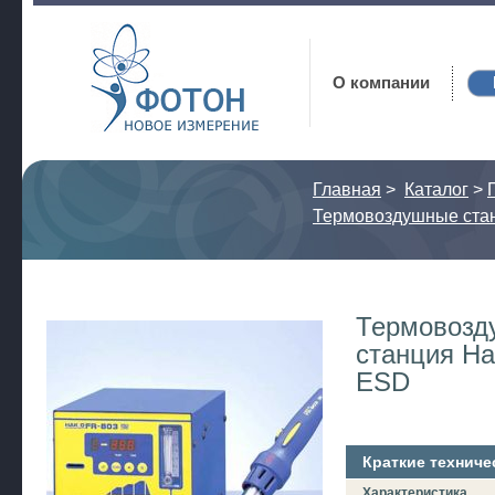
Фотон
О компании
Главная
>
Каталог
>
Термовоздушные ста
Термовозд
станция Ha
ESD
Краткие техниче
Характеристика