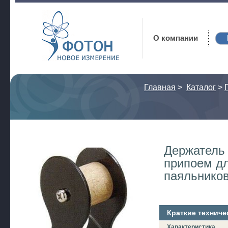
Фотон
О компании
Главная
>
Каталог
>
Держатель 
припоем д
паяльнико
Краткие техниче
Характеристика