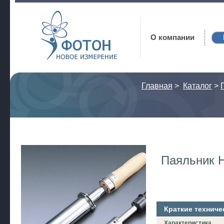
Фотон
О компании
Главная
>
Каталог
>
Паяльник 
Краткие техниче
Характеристика