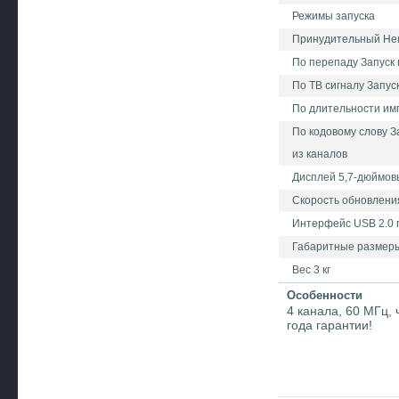
Режимы запуска
Принудительный Нем
По перепаду Запуск
По ТВ сигналу Запус
По длительности имп
По кодовому слову З
из каналов
Дисплей 5,7-дюймов
Скорость обновления
Интерфейс USB 2.0 
Габаритные размеры 
Вес 3 кг
Особенности
4 канала, 60 МГц, 
года гарантии!