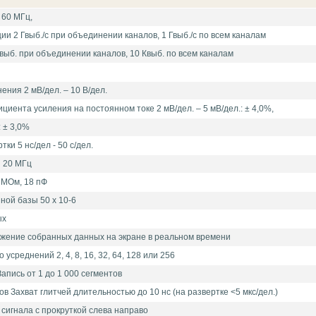
 60 МГц,
ии 2 Гвыб./с при объединении каналов, 1 Гвыб./с по всем каналам
выб. при объединении каналов, 10 Квыб. по всем каналам
ния 2 мВ/дел. – 10 В/дел.
иента усиления на постоянном токе 2 мВ/дел. – 5 мВ/дел.: ± 4,0%,
: ± 3,0%
и 5 нс/дел - 50 с/дел.
 20 МГц
 МОм, 18 пФ
ной базы 50 х 10-6
ых
ение собранных данных на экране в реальном времени
усреднений 2, 4, 8, 16, 32, 64, 128 или 256
пись от 1 до 1 000 сегментов
в Захват глитчей длительностью до 10 нс (на развертке <5 мкс/дел.)
сигнала с прокруткой слева направо