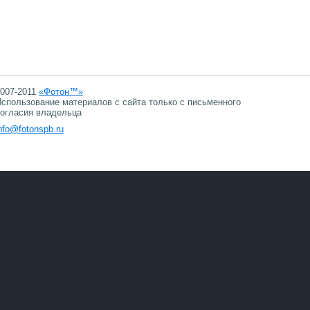
007-2011
«Фотон™»
спользование материалов с сайта только с письменного
огласия владельца
nfo@fotonspb.ru
08.08.2026 23:37
08.08.2026 23:37