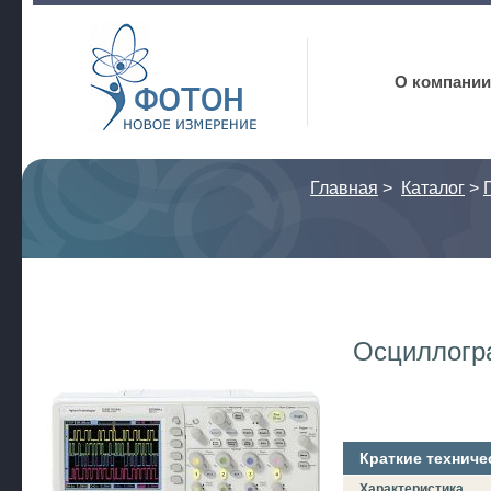
Фотон
О компании
Главная
>
Каталог
>
Осциллог
Краткие техниче
Характеристика