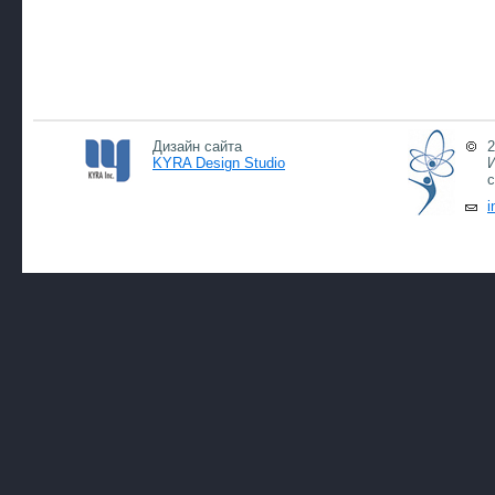
Дизайн сайта
2
KYRA Design Studio
И
с
i