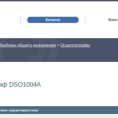
Каталог
Конт
Приборы общего назначения
>
Осциллографы
раф DSO1004A
ские характеристики