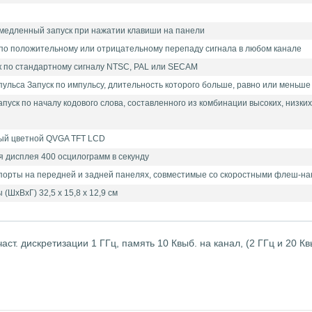
едленный запуск при нажатии клавиши на панели
 по положительному или отрицательному перепаду сигнала в любом канале
к по стандартному сигналу NTSC, PAL или SECAM
ульса Запуск по импульсу, длительность которого больше, равно или меньше з
апуск по началу кодового слова, составленного из комбинации высоких, низ
ый цветной QVGA TFT LCD
 дисплея 400 осцилограмм в секунду
порты на передней и задней панелях, совместимые со скоростными флеш-на
(ШхВхГ) 32,5 х 15,8 х 12,9 см
част. дискретизации 1 ГГц, память 10 Квыб. на канал, (2 ГГц и 20 