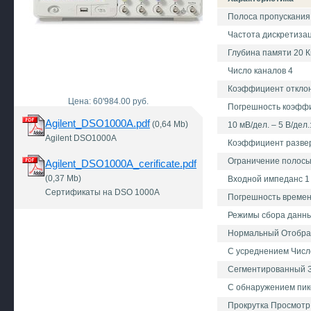
Полоса пропускания
Частота дискретизац
Глубина памяти 20 К
Число каналов 4
Коэффициент отклоне
Цена: 60'984.00 руб.
Погрешность коэффиц
Agilent_DSO1000A.pdf
(0,64 Mb)
10 мВ/дел. – 5 В/дел.
Agilent DSO1000A
Коэффициент развертк
Ограничение полосы
Agilent_DSO1000A_cerificate.pdf
(0,37 Mb)
Входной импеданс 1
Сертификаты на DSO 1000A
Погрешность времен
Режимы сбора данн
Нормальный Отображ
С усреднением Число 
Сегментированный За
С обнаружением пико
Прокрутка Просмотр 