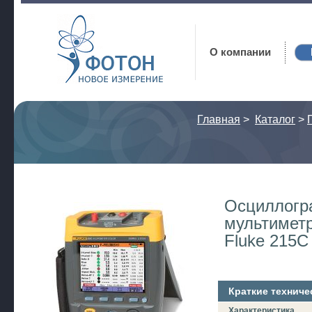
Фотон
О компании
Главная
>
Каталог
>
Осциллогр
мультимет
Fluke 215C
Краткие техниче
Характеристика