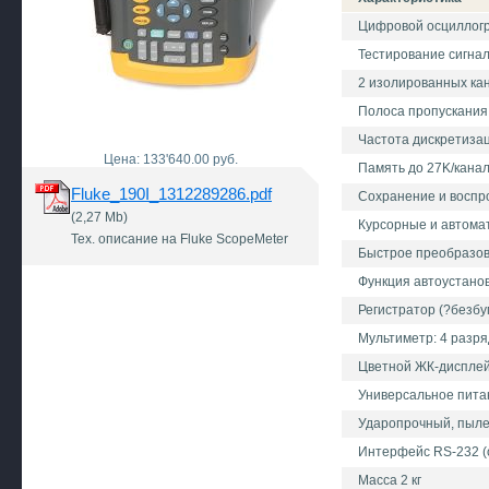
Цифровой осциллогр
Тестирование сигна
2 изолированных ка
Полоса пропускания 
Частота дискретизаци
Цена: 133'640.00 руб.
Память до 27K/кана
Fluke_190I_1312289286.pdf
Сохранение и воспр
(2,27 Mb)
Курсорные и автома
Тех. описание на Fluke ScopeMeter
Быстрое преобразо
Функция автоустано
Регистратор (?безбу
Мультиметр: 4 разря
Цветной ЖК-диспле
Универсальное питан
Ударопрочный, пыле
Интерфейс RS-232 (
Масса 2 кг