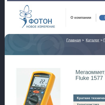
Фотон
О компании
Главная
>
Каталог
>
Мегаоммет
Fluke 1577
Краткие техниче
Характеристика