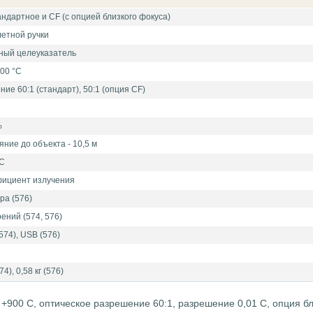
андартное и CF (с опцией близкого фокуса)
летной ручки
ный целеуказатель
900 °С
ие 60:1 (стандарт), 50:1 (опция CF)
%
ние до объекта - 10,5 м
°С
фициент излучения
а (576)
ений (574, 576)
74), USB (576)
е
74), 0,58 кг (576)
 +900 C, оптическое разрешение 60:1, разрешение 0,01 С, опция бл