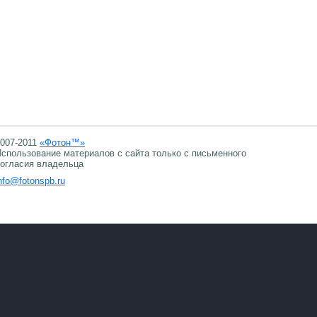
007-2011
«Фотон™»
спользование материалов с сайта только с письменного
огласия владельца
nfo@fotonspb.ru
06.08.2026 10:48
06.08.2026 10:48