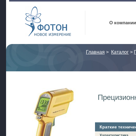
Фотон
О компании
Главная
>
Каталог
>
Прецизион
Краткие техниче
Характеристика