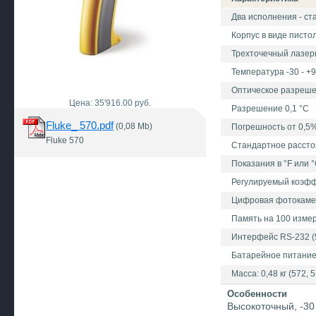
Два исполнения - ст
Корпус в виде писто
Трехточечный лазер
Температура -30 - +
Оптическое разрешен
Цена: 35'916.00 руб.
Разрешение 0,1 °С
Fluke_ 570.pdf
(0,08 Mb)
Погрешность от 0,5
Fluke 570
Стандартное расстоя
Показания в °F или 
Регулируемый коэф
Цифровая фотокамер
Память на 100 измер
Интерфейс RS-232 (5
Батарейное питани
Масса: 0,48 кг (572, 5
Особенности
Высокоточный, -30