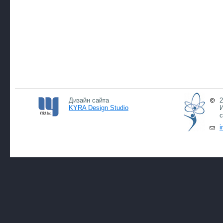
Дизайн сайта
2
KYRA Design Studio
И
с
i