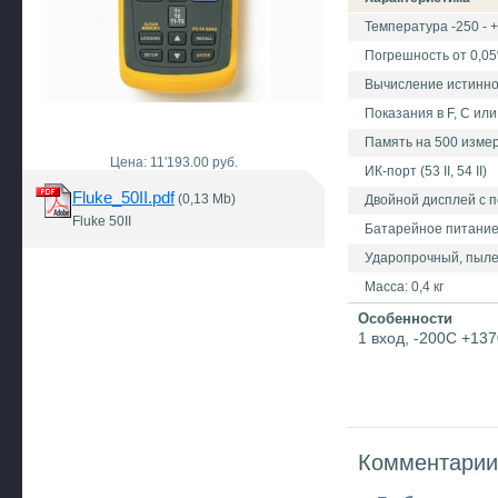
Температура -250 - 
Погрешность от 0,0
Вычисление истинной 
Показания в F, С или
Память на 500 измерен
Цена: 11'193.00 руб.
ИК-порт (53 II, 54 II)
Fluke_50II.pdf
(0,13 Mb)
Двойной дисплей с 
Fluke 50II
Батарейное питани
Ударопрочный, пыле
Масса: 0,4 кг
Особенности
1 вход, -200С +137
Комментарии 