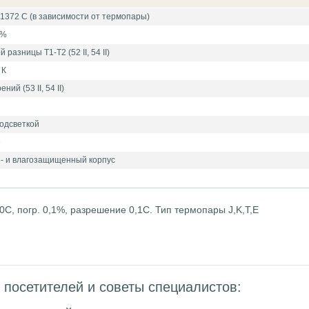
+1372 С (в зависимости от термопары)
5%
разницы Т1-Т2 (52 II, 54 II)
 К
ий (53 II, 54 II)
подсветкой
е
- и влагозащищенный корпус
0С, погр. 0,1%, разрешение 0,1С. Тип термопары J,K,T,E
посетителей и советы специалистов: