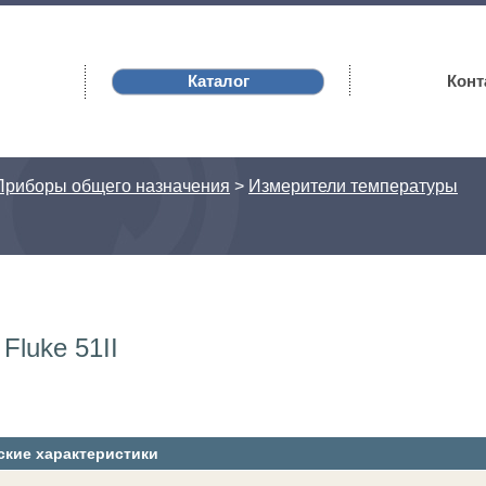
Каталог
Конт
Приборы общего назначения
>
Измерители температуры
Fluke 51II
ские характеристики