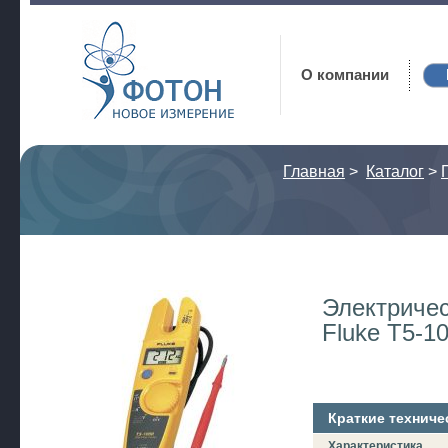
Фотон
О компании
Главная
>
Каталог
>
Электричес
Fluke T5-1
Краткие техниче
Характеристика