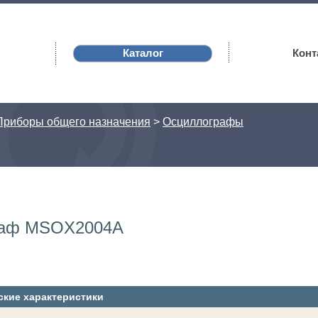
Каталог
Конт
Приборы общего назначения
>
Осциллографы
раф MSOX2004A
ские характеристики