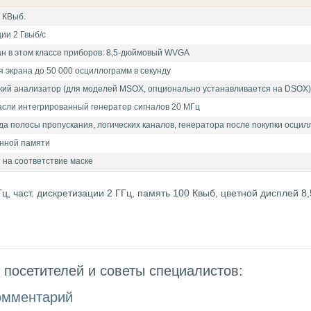
 КВыб.
ии 2 Гвыб/с
н в этом классе приборов: 8,5-дюймовый WVGA
 экрана до 50 000 осциллограмм в секунду
кий анализатор (для моделей MSOX, опционально устанавливается на DSOX)
асли интегрированный генератор сигналов 20 МГц
а полосы пропускания, логических каналов, генератора после покупки осци
нной памяти
 на соответствие маске
ц, част. дискретизации 2 ГГц, память 100 Квыб, цветной дисплей 8,
посетителей и советы специалистов:
омментарий