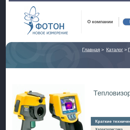
Фотон
О компании
Главная
>
Каталог
>
Тепловизор
Краткие техниче
Характеристика