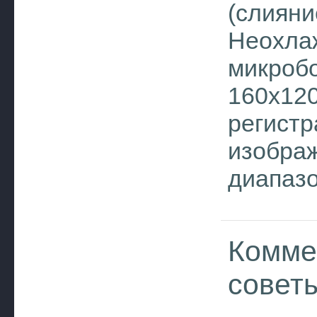
(слияни
Неохла
микроб
160х120
регист
изобра
диапазо
Комме
совет