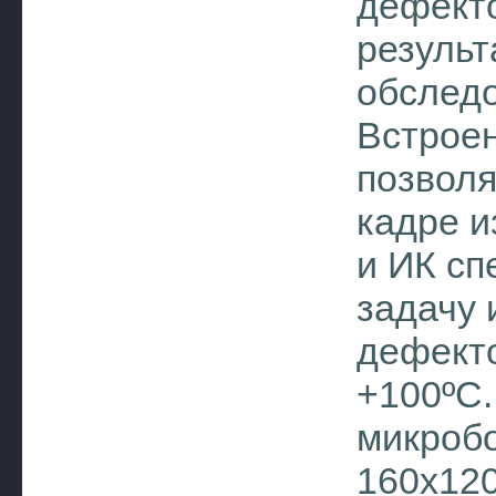
дефекто
результ
обследо
Встроен
позвол
кадре и
и ИК сп
задачу 
дефекто
+100ºС
микроб
160х120