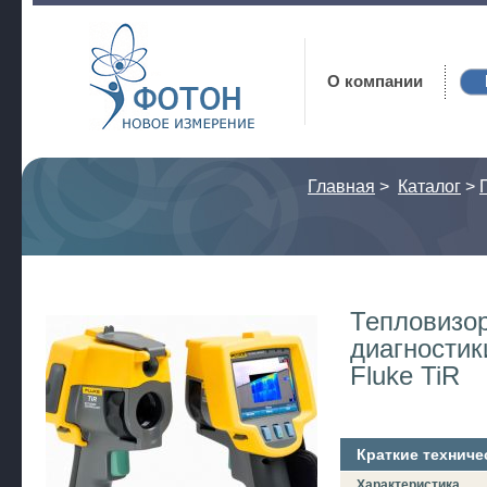
Фотон
О компании
Главная
>
Каталог
>
Тепловизо
диагностик
Fluke TiR
Краткие техниче
Характеристика