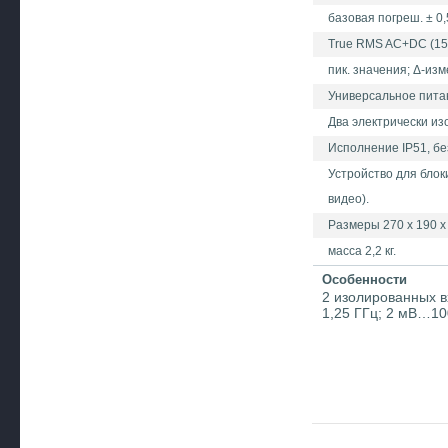
базовая погреш. ± 0,
True RMS AC+DC (15 Г
пик. значения; Δ-из
Универсальное питани
Два электрически и
Исполнение IP51, безо
Устройство для блок
видео).
Размеры 270 х 190 х
масса 2,2 кг.
Особенности
2 изолированных в
1,25 ГГц; 2 мВ…10