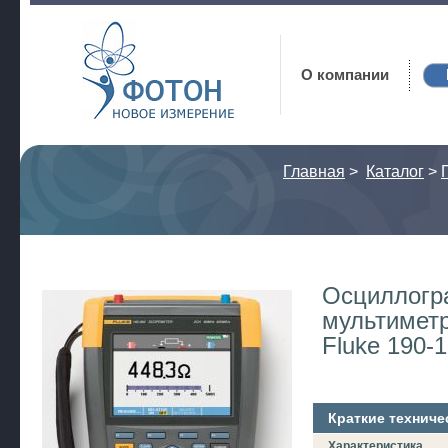
Фотон
О компании
Главная
>
Каталог
>
Осциллогр
мультимет
Fluke 190-
Краткие техниче
Характеристика