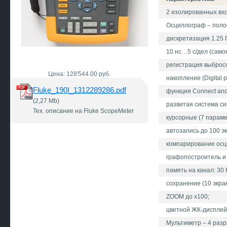
2 изолированных вх
Осциллограф – полос
дискретизация 1.25 Г
10 нс…5 с/дел (самоп
регистрация выбросо
Цена: 128'544.00 руб.
накопление (Digital p
Fluke_190I_1312289286.pdf
функция Connect and
(2,27 Mb)
развитая система с
Тех. описание на Fluke ScopeMeter
курсорные (7 параме
автозапись до 100 э
компарирование осци
графопостроитель и 
память на канал: 30 
сохранение (10 экра
ZOOM до х100;
цветной ЖК-дисплей (
Мультиметр – 4 разр