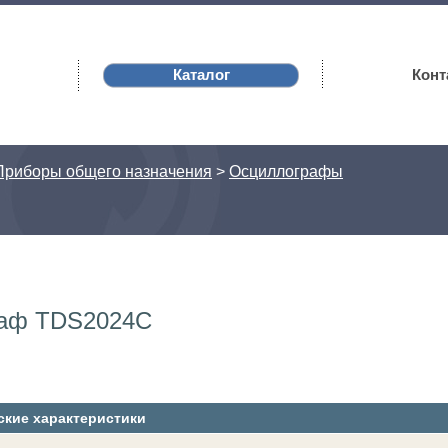
Каталог
Конт
Приборы общего назначения
>
Осциллографы
аф TDS2024C
ские характеристики