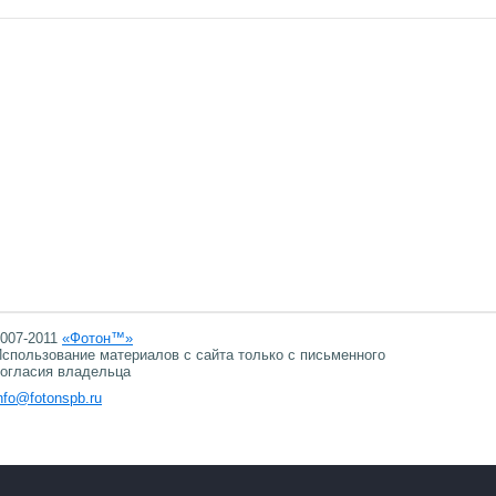
007-2011
«Фотон™»
спользование материалов с сайта только с письменного
огласия владельца
nfo@fotonspb.ru
08.08.2026 22:07