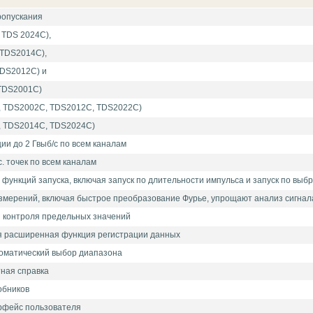
ропускания
 TDS 2024C),
 TDS2014C),
TDS2012C) и
TDS2001C)
, TDS2002C, TDS2012C, TDS2022C)
, TDS2014C, TDS2024C)
ии до 2 Гвыб/с по всем каналам
. точек по всем каналам
ункций запуска, включая запуск по длительности импульса и запуск по выб
измерений, включая быстрое преобразование Фурье, упрощают анализ сигнал
 контроля предельных значений
 расширенная функция регистрации данных
томатический выбор диапазона
тная справка
обников
рфейс пользователя