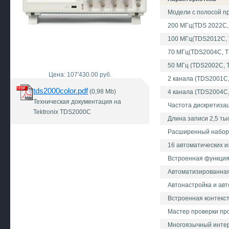
Модели с полосой п
200 МГц(TDS 2022C,
100 МГц(TDS2012C,
70 МГц(TDS2004C, 
50 МГц (TDS2002C, 
Цена: 107'430.00 руб.
2 канала (TDS2001C
tds2000color.pdf
(0,98 Mb)
4 канала (TDS2004C
Техническая документация на
Частота дискретизац
Tektronix TDS2000C
Длина записи 2,5 тыс
Расширенный набор ф
16 автоматических 
Встроенная функция
Автоматизированная
Автонастройка и ав
Встроенная контекс
Мастер проверки пр
Многоязычный инте