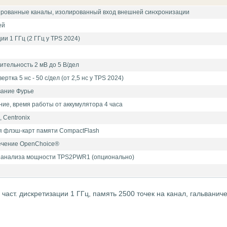
ированные каналы, изолированный вход внешней синхронизации
ей
ии 1 ГГц (2 ГГц у TPS 2024)
ительность 2 мВ до 5 В/дел
ртка 5 нс - 50 c/дел (от 2,5 нс у TPS 2024)
вание Фурье
ие, время работы от аккумулятора 4 часа
 Centronix
я флэш-карт памяти CompactFlash
ечение OpenChoice®
 анализа мощности TPS2PWR1 (опционально)
 част. дискретизации 1 ГГц, память 2500 точек на канал, гальвани