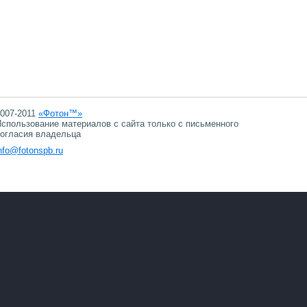
007-2011
«Фотон™»
спользование материалов с сайта только с письменного
огласия владельца
nfo@fotonspb.ru
07.08.2026 22:59
07.08.2026 22:59