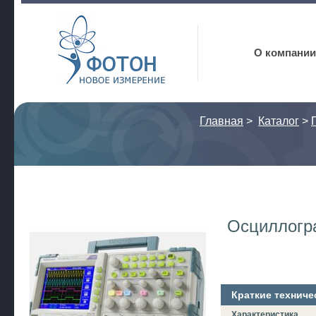
Фотон
О компании
Главная
>
Каталог
>
Осциллогр
Краткие техниче
Характеристика