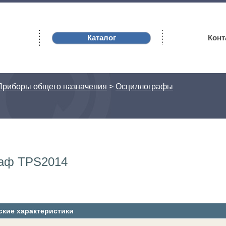
Каталог
Конт
Приборы общего назначения
>
Осциллографы
аф TPS2014
ские характеристики