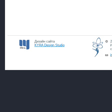
Дизайн сайта
2
KYRA Design Studio
И
с
i