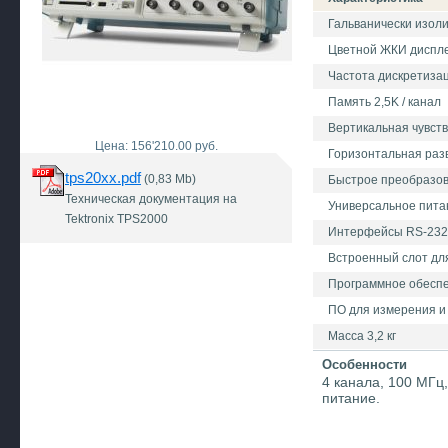
Гальванически изол
Цветной ЖКИ диспл
Частота дискретизац
Память 2,5K / канал
Вертикальная чувств
Цена: 156'210.00 руб.
Горизонтальная разве
tps20xx.pdf
(0,83 Mb)
Быстрое преобразо
Техническая документация на
Универсальное питан
Tektronix TPS2000
Интерфейсы RS-232,
Встроенный слот дл
Программное обесп
ПО для измерения и
Масса 3,2 кг
Особенности
4 канала, 100 МГц,
питание.