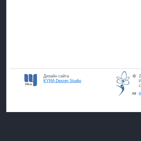
Дизайн сайта
2
KYRA Design Studio
И
с
i