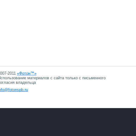
007-2011
«Фотон™»
спользование материалов с сайта только с письменного
огласия владельца
nfo@fotonspb.ru
06.08.2026 11:37