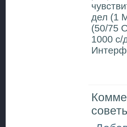
чувстви
дел (1 
(50/75 О
1000 c/
Интерфе
Комме
совет