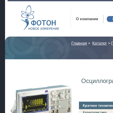
Фотон
О компании
Главная
>
Каталог
>
Осциллогр
Краткие техниче
Характеристика