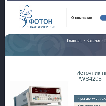
Фотон
О компании
Главная
>
Каталог
>
Источник п
PWS4205
Краткие техниче
Характеристика