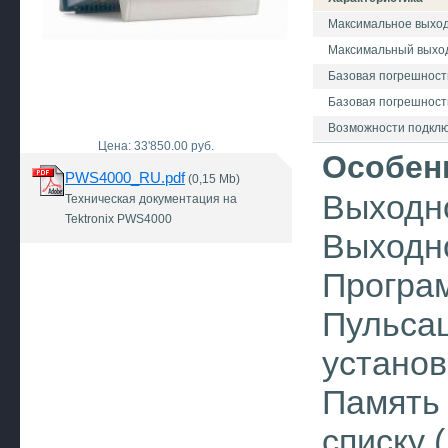
Максимальное выход
Максимальный выход
Базовая погрешность
Базовая погрешност
Возможности подкл
Цена: 33'850.00 руб.
Особен
PWS4000_RU.pdf
(0,15 Mb)
Выходно
Техническая документация на
Tektronix PWS4000
Выходно
Програм
Пульсац
установ
Память 
списку 