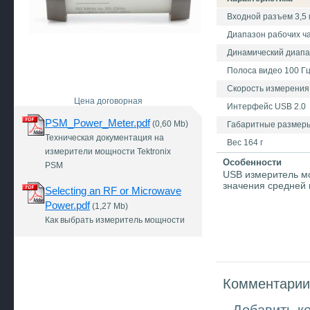
Входной разъем 3,5 
Диапазон рабочих ча
Динамический диапаз
Полоса видео 100 Гц
Скорость измерения 
Цена договорная
Интерфейс USB 2.0
PSM_Power_Meter.pdf
(0,60 Mb)
Габаритные размеры
Техническая документация на
Вес 164 г
измерители мощности Tektronix
Особенности
PSM
USB измеритель мо
значения средней 
Selecting an RF or Microwave
Power.pdf
(1,27 Mb)
Как выбрать измеритель мощности
Комментарии 