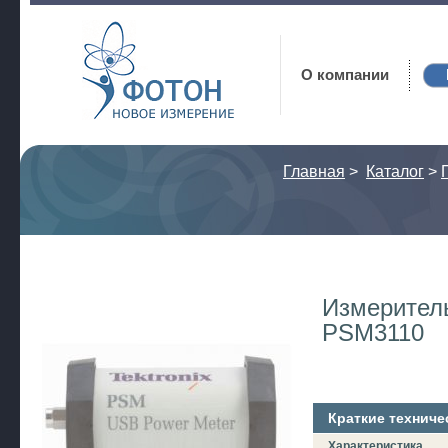
Фотон
О компании
Главная
>
Каталог
>
Измерител
PSM3110
Краткие техниче
Характеристика