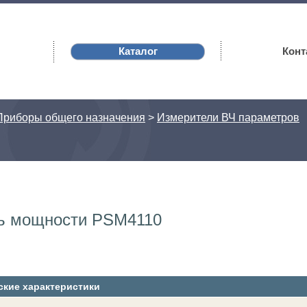
Каталог
Конт
Приборы общего назначения
>
Измерители ВЧ параметров
ь мощности PSM4110
ские характеристики