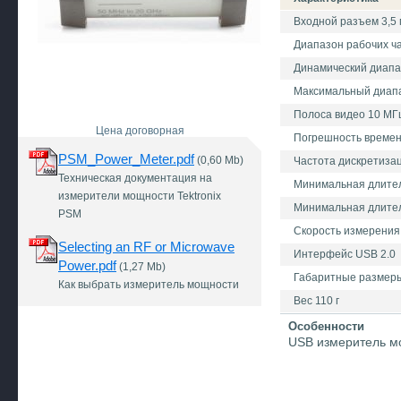
Входной разъем 3,5 
Диапазон рабочих ча
Динамический диапазо
Максимальный диапазо
Полоса видео 10 МГ
Цена договорная
Погрешность времен
PSM_Power_Meter.pdf
(0,60 Mb)
Частота дискретизац
Техническая документация на
Минимальная длител
измерители мощности Tektronix
Минимальная длител
PSM
Скорость измерения 
Selecting an RF or Microwave
Интерфейс USB 2.0
Power.pdf
(1,27 Mb)
Габаритные размеры
Как выбрать измеритель мощности
Вес 110 г
Особенности
USB измеритель мо