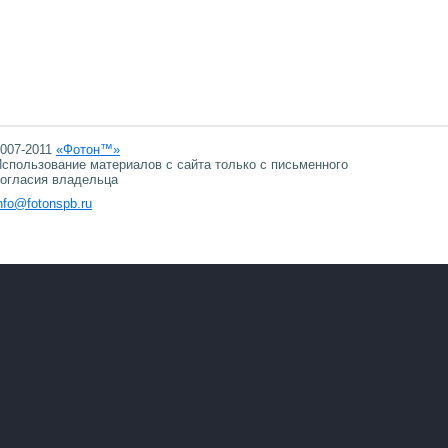
007-2011
«Фотон™»
спользование материалов с сайта только с письменного
огласия владельца
nfo@fotonspb.ru
09.08.2026 16:10
09.08.2026 16:10