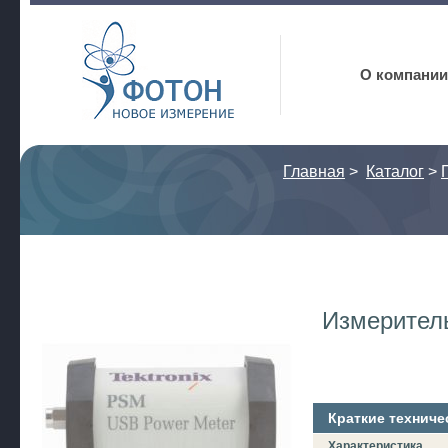
Фотон
О компании
Главная
>
Каталог
>
Измерител
Краткие техниче
Характеристика