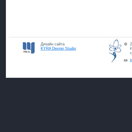
Дизайн сайта
2
KYRA Design Studio
И
с
i