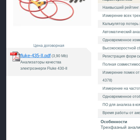
Наивысший рейтинг эл
Измерение всех тре
Калькулятор потерь 
Автоматический ана
Одновременное изме
Цена договорная
Высокоскоростной сбо
fluke-435-II.pdf
(3,90 Mb)
Регистрация форм сиг
Анализаторы качества
Полная совместимость
электроэнерги Fluke 430-II
Измерение помех от 
437II)
Измерение на частот
Одновременное отоб
ПО для анализа в ко
Время работы от акк
Особенности
Трехфазный анали