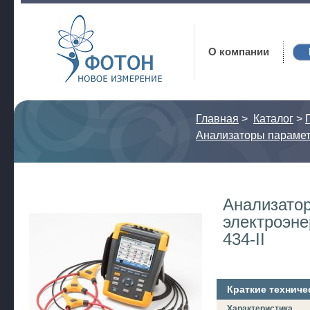
Фотон
О компании
Главная
>
Каталог
>
Анализаторы парамет
Анализатор
электроэне
434-II
Краткие техниче
Характеристика