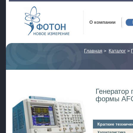
Фотон
О компании
Главная
>
Каталог
>
Генератор 
формы AF
Краткие техниче
Характеристика