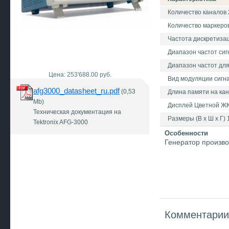
Количество каналов 
Количество маркеро
Частота дискретизац
Диапазон частот си
Диапазон частот для
Цена: 253'688.00 руб.
Вид модуляции сигн
afg3000_datasheet_ru.pdf
(0,53
Длина памяти на кан
Mb)
Дисплей Цветной ЖК
Техническая документация на
Размеры (В х Ш х Г) 
Tektronix AFG-3000
Особенности
Генератор произвол
Комментарии 