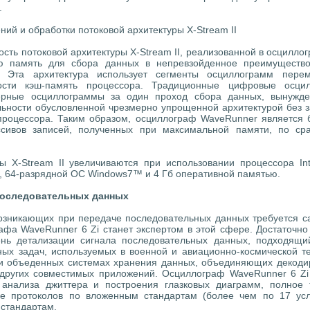
.
ний и обработки потоковой архитектуры X-Stream II
сть потоковой архитектуры X-Stream II, реализованной в осцилл
ю память для сбора данных в непревзойденное преимущество
. Эта архитектура использует сегменты осциллограмм пер
сти кэш-память процессора. Традиционные цифровые осцил
ерные осциллограммы за один проход сбора данных, вынужде
ьности обусловленной чрезмерно упрощенной архитектурой без з
процессора. Таким образом, осциллограф WaveRunner является
сивов записей, полученных при максимальной памяти, по ср
ы X-Stream II увеличиваются при использовании процессора I
, 64-разрядной ОС Windows7™ и 4 Гб оперативной памятью.
последовательных данных
озникающих при передаче последовательных данных требуется с
афа WaveRunner 6 Zi станет экспертом в этой сфере. Достаточно
ень детализации сигнала последовательных данных, подходящи
ых задач, используемых в военной и авиационно-космической те
и объеденных системах хранения данных, объединяющих декодир
 других совместимых приложений. Осциллограф WaveRunner 6 Zi 
 анализа джиттера и построения глазковых диаграмм, полное 
ние протоколов по вложенным стандартам (более чем по 17 ус
 стандартам.