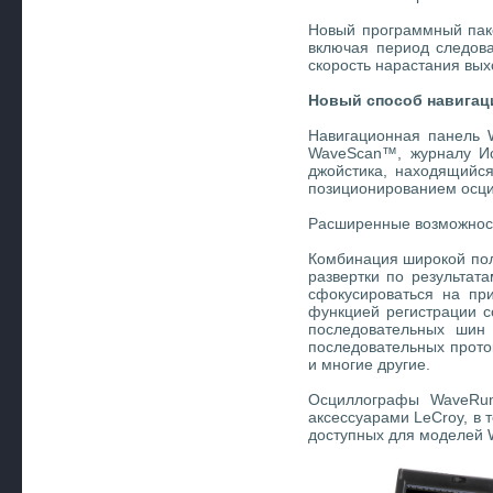
Новый программный пакет
включая период следова
скорость нарастания вых
Новый способ навигац
Навигационная панель 
WaveScan™, журналу Ис
джойстика, находящийся
позиционированием осци
Расширенные возможнос
Комбинация широкой пол
развертки по результат
сфокусироваться на пр
функцией регистрации 
последовательных шин 
последовательных протоко
и многие другие.
Осциллографы WaveRun
аксессуарами LeCroy, в
доступных для моделей 