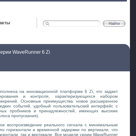
акты
ерии WaveRunner 6 Zi
полнена на инновационной платформе 6 Zi, что задает
ирования и контроля, характеризующихся набором
змерений. Основные преимущества: новое расширенное
едких событий, удобный пользовательский интерфейс с
чных пробников и принадлежностей, имеющих высокие
олоса пропускания).
ое воспроизведение реального сигнала с минимальным
о горизонтали и временной задержки по вертикали, что
ризонтали, так и вертикали. Все модели серии WaveRunner