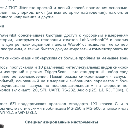
 JITKIT Jitter это простой и легкий способ понимания основных
ния, полупериод, цикл (за всю историю наблюдения), наклон,
одного напряжения и другие.
ии
WavePilot обеспечивает быстрый доступ к курсорным измерения
тории, инструменту генерации отчетов LabNotebook™ и анализ
 в центре навигационной панели WavePilot позволяет легко п
ллограммы, а так же быстро документировать и комментировать в
ти синхронизации обнаруживают больше проблем за меньшее вре
осы пропускания и 10 различных интеллектуальных видов синхрони
ам измерений и режим TriggerScan – это стандартный набор сре
ичине ее возникновения. Новый режим синхронизации - запуск
событий, основанный на измерении выбранного параметра с бол
осуществляет запуск по последовательностям на скорости п
лов включает: I2C, SPI, UART, RS-232, Audio (I2S, LJ, RJ, TDM), 
ner 6Zi поддерживают протокол стандарта LXI класса С и о
 том числе логическими пробниками MS-250 и MS-500, а также инс
WR Xi-А и WR MXi-A.
Специализированные инструменты