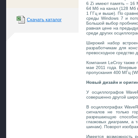
6 Zi имеют память – 16
64 Mб на канал (128 Мб 
1 ГГц и выше). По срав
среды Windows 7 и пото
Скачать каталог
Большой выбор пробнико
равная цене на предыду
среди других осциллогра
Широкий набор встроен
разработчикам для конс
превосходное средство д
Компания LeCroy также 
мае 2011 года. Впервые
пропускания 400 МГц (WR
Новый дизайн и ориги
У осциллографов WaveR
совершенно другой широ
В осциллографах WaveRu
сигналов не только го
разрешающую способнос
глазковых диаграмм, а 
шинам). Поворот изображ
Имеется возможность р