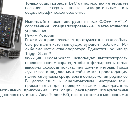
Только осциллографы LeCroy полностью интегрирует
позволяя создать новые измерительные ил
осциллографической оболочке.
Используйте такие инструменты, как C/C++, MATLAB®
собственные специализированные математическ
управления.
Режим Истории
Режим Истории позволяет прокручивать назад событи
быстро найти источник существующей проблемы. Реж
либо вмешательства оператора. Единственное, что тр
TriggerScan™
Функция TriggerScan™ использует высокоскорос
послесвечением экрана, чтобы отфильтровать тольк
высокую скорость поиска, чем другие методы. Тра
лучше всего над частыми событиями, происходящими 
является лучшим средством в обнаружении редких со
В дополнение к аналитическим инструментам
применяются для проверки систем последователь
омобильных приложений. Эти опции расширяют измерительные
 дополняют утилиты WaveRunner 6Zi, в соответствии с меняющими