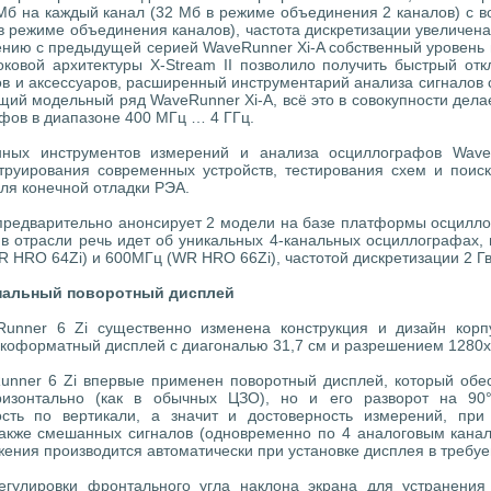
 Мб на каждый канал (32 Мб в режиме объединения 2 каналов) с 
в режиме объединения каналов), частота дискретизации увеличена
нению с предыдущей серией WaveRunner Xi-A собственный уровень
ковой архитектуры X-Stream II позволило получить быстрый от
в и аксессуаров, расширенный инструментарий анализа сигналов с
щий модельный ряд WaveRunner Xi-A, всё это в совокупности дела
фов в диапазоне 400 МГц … 4 ГГц.
ных инструментов измерений и анализа осциллографов WaveR
труирования современных устройств, тестирования схем и пои
ля конечной отладки РЭА.
предварительно анонсирует 2 модели на базе платформы осцилло
 в отрасли речь идет об уникальных 4-канальных осциллографах
 HRO 64Zi) и 600МГц (WR HRO 66Zi), частотой дискретизации 2 Гв
нальный поворотный дисплей
unner 6 Zi существенно изменена конструкция и дизайн кор
коформатный дисплей с диагональю 31,7 см и разрешением 1280x
nner 6 Zi впервые применен поворотный дисплей, который обе
ризонтально (как в обычных ЦЗО), но и его разворот на 90°
ть по вертикали, а значит и достоверность измерений, при 
также смешанных сигналов (одновременно по 4 аналоговым кан
ения производится автоматически при установке дисплея в требу
егулировки фронтального угла наклона экрана для устранения