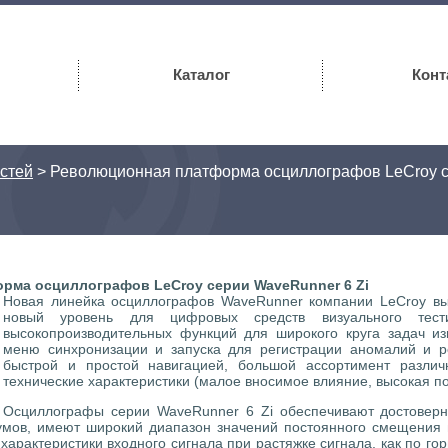
Каталог
Конт
стей
>
Революционная платформа осциллографов LeCroy с
рма осциллографов LeCroy серии WaveRunner 6 Zi
Новая линейка осциллографов WaveRunner компании LeCroy вы
новый уровень для цифровых средств визуального тест
высокопроизводительных функций для широкого круга задач и
меню синхронизации и запуска для регистрации аномалий и р
быстрой и простой навигацией, большой ассортимент разли
технические характеристики (малое вносимое влияние, высокая п
Осциллографы серии WaveRunner 6 Zi обеспечивают достоверн
мов, имеют широкий диапазон значений постоянного смещения п
 характеристики входного сигнала при растяжке сигнала, как по го