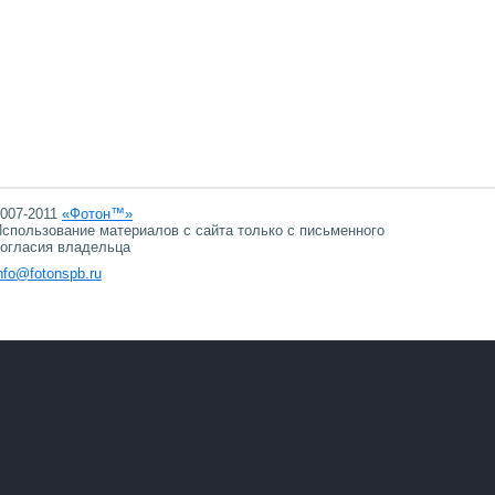
007-2011
«Фотон™»
спользование материалов с сайта только с письменного
огласия владельца
nfo@fotonspb.ru
07.08.2026 01:59
07.08.2026 01:59