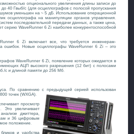
возможностью опционального увеличения длины записи до
 до 40 Гвыб/с (для осциллографов с полосой пропускания
 шумов уменьшен на ~ 5 дБ. Использование операционной
клик осциллографа на манипуляции органов управления.
истем последовательной передачи данных, а также цена,
ет серию WaveRunner 6 Zi наиболее конкурентоспособной
unner 6 Zi включает все, что требуется инженерам-
ска ошибок. Новые осциллографы WaveRunner 6 Zi – это
графов WaveRunner 6 Zi, появление которых ожидается в
, имеющих АЦП высокого разрешения (12 бит) с полосами
б./с и длиной памяти до 256 Мб.
пуса. По сравнению с предыдущей серией
использован
800 точек (WXGA).
спечивает просмотр
. Это увеличивает
анализе джиттера,
алам и 36 цифровым
емое положение.
 бликов и удобства