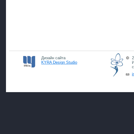
Дизайн сайта
2
KYRA Design Studio
И
с
i