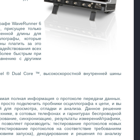
ографе WaveRunner 6
, присущее только
еменной длины для
лографы, которые
ны платить за это
адействования всех
 более быстрым при
авнению с другими
ntel ® Dual Core ™, высокоскоростной внутренней шины
амая полная информация о протоколе передачи данных.
 просто подключить пробники осциллографа к цепи, и вы
й для просмотра, отладки и анализа. Данное решение
хнике, в сотовых телефонах и гарнитурах беспроводной
ование, синхронизацию, результаты измерений/графики,
позволяет производить: тестирование протоколов новых
тестирование протоколов на соответствие требованиям
ловиям запуска), декодирование и решения по анализу