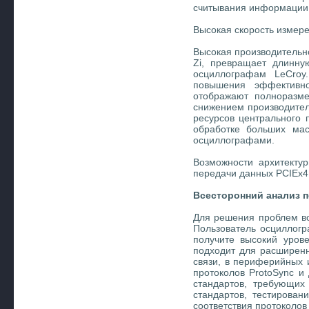
считывания информации
Высокая скорость измере
Высокая производительно
Zi, превращает длинну
осциллографам LeCroy
повышения эффективно
отображают полноразм
снижением производител
ресурсов центрального 
обработке больших мас
осциллографами.
Возможности архитектур
передачи данных PCIEx4
Всесторонний анализ 
Для решения проблем в
Пользователь осциллогр
получите высокий уров
подходит для расширенн
связи, в периферийных 
протоколов ProtoSync и
стандартов, требующих
стандартов, тестирова
соответствия протоколов