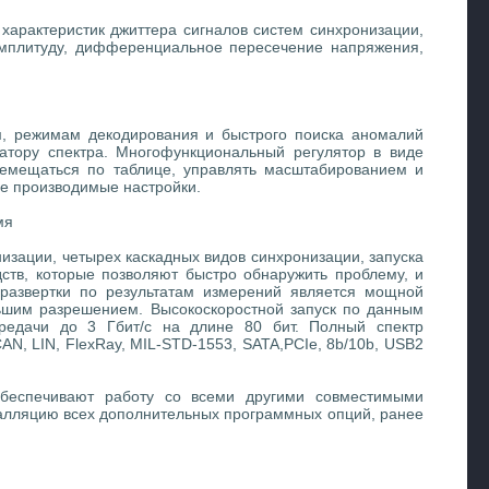
 характеристик джиттера сигналов систем синхронизации,
 амплитуду, дифференциальное пересечение напряжения,
м, режимам декодирования и быстрого поиска аномалий
атору спектра. Многофункциональный регулятор в виде
еремещаться по таблице, управлять масштабированием и
се производимые настройки.
мя
зации, четырех каскадных видов синхронизации, запуска
дств, которые позволяют быстро обнаружить проблему, и
 развертки по результатам измерений является мощной
ьшим разрешением. Высокоскоростной запуск по данным
ередачи до 3 Гбит/с на длине 80 бит. Полный спектр
CAN, LIN, FlexRay, MIL-STD-1553, SATA,PCIe, 8b/10b, USB2
беспечивают работу со всеми другими совместимыми
талляцию всех дополнительных программных опций, ранее