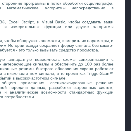
 сторонние программы в поток обработки осциллографа,
и математические алгоритмы непосредственно в
, Excel, Jscript, и Visual Basic, чтобы создавать ваши
ие и измерительные функции или другие алгоритмы
я, чтобы обнаружить аномалии, измерить их параметры, и
им Истории всегда сохраняет форму сигнала без какого-
ебуется - это только вызывать средство просмотра.
тную аппаратную возможность схемы синхронизации с
о интересующие сигналы и обеспечить до 100 раз более
диционные режимы быстрого обновления экрана работают
в низкочастотном сигнале, в то время как TriggerScan™
бытий в высокочастотном сигнале.
 общего применения, специализированные решения
ной передачи данных, разработки встроенных систем,
 и аналитические возможности стандартных функций
ся потребностями.