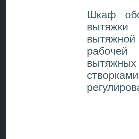
Шкаф обо
вытяжки 
вытяжной
рабочей
вытяжных
створка
регулир