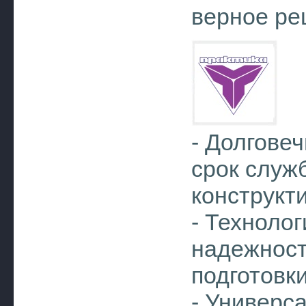
верное ре
- Долгове
срок служ
конструкт
- Технолог
надежност
подготовк
- Универс