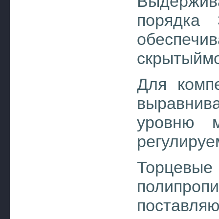
Выдержив
порядка 
обеспеч
скрытыймо
Для комп
выравнив
уровню м
регулируе
Торцевы
полипропи
поставля