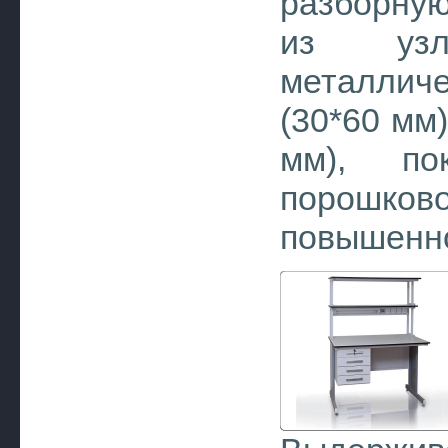
разборну
из узл
металлич
(30*60 мм)
мм), пок
порошко
повышенно