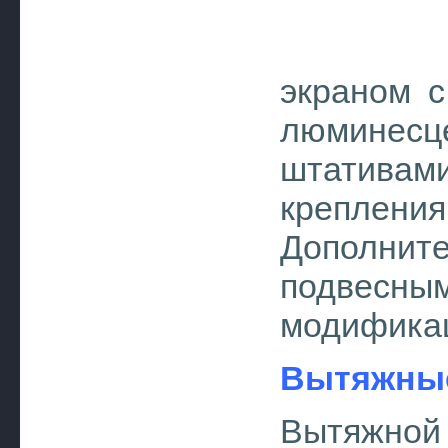
экраном с
люминес
штативам
крепления
Дополн
подвесн
модифика
Вытяжны
Вытяжно