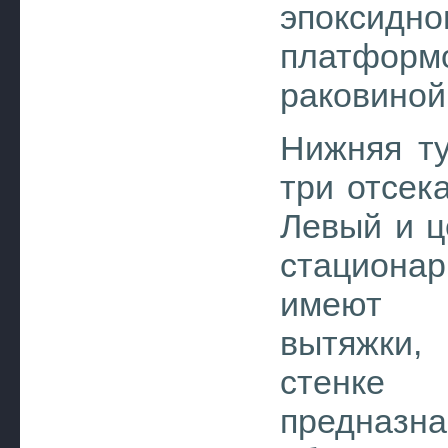
эпоксидно
платформ
раковиной
Нижняя т
три отсек
Левый и ц
стациона
имеют 
вытяжки,
стенке
предназ