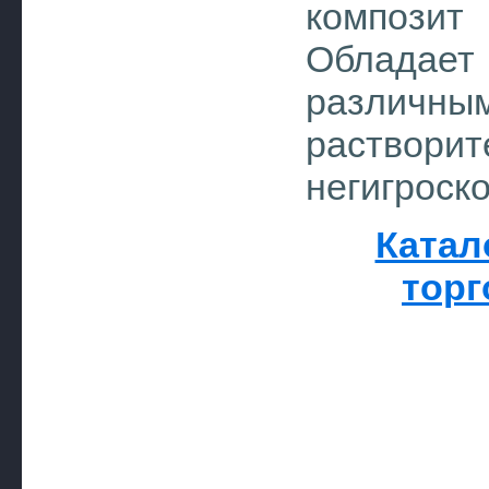
композит 
Обладает
различны
раство
негигроск
Катал
торг