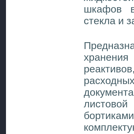
шкафов в
стекла и 
Предназ
хранения
реактивов
расходны
документ
листовой
бортикам
комплекту