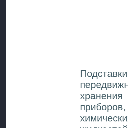
Подста
передви
хранени
приборо
химически