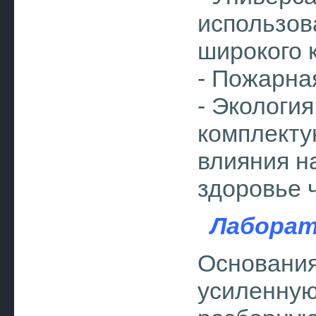
использов
широкого к
- Пожарна
- Экологи
комплект
влияния н
здоровье 
Лабора
Основания
усиленну