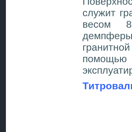
Поверхно
служит гр
весом 8
демпферы
гранитн
помощь
эксплуати
Титровал