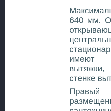
Максимал
640 мм. О
открываю
центра
стациона
имеют 
вытяжки,
стенке вы
Правый 
размещ
сантехн