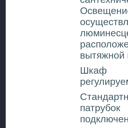
Освещ
осуществл
люминесце
располо
вытяжной
Шкаф 
регулируе
Стандартн
патрубо
подключ