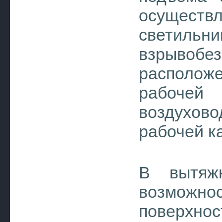
осущест
светил
взрывоб
располо
рабочей 
воздухово
рабочей к
В вытяж
возможнос
поверх