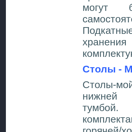
могут 
самостоят
Подкатны
хранени
комплекту
Столы - 
Столы-мо
нижней 
тумбой.
комплект
горячей/