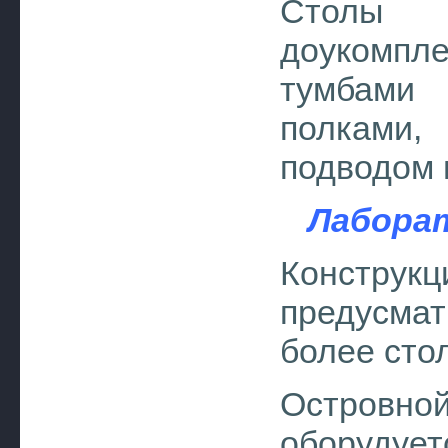
Столы
доукомп
тумбами
полками,
подводом 
Лабора
Констру
предусма
более сто
Островн
оборуду