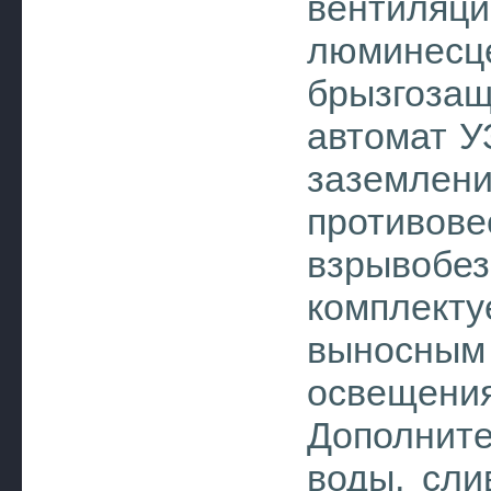
венти
люмин
брызгоза
автомат У
заземлен
противов
взрыво
комплект
выносн
освещения
Дополните
воды, сли