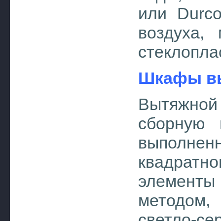
или Durco
воздуха,
стеклоплас
Шкафы в
Вытяжной
сборную 
выполненн
квадратн
элемент
методом,
светло-се