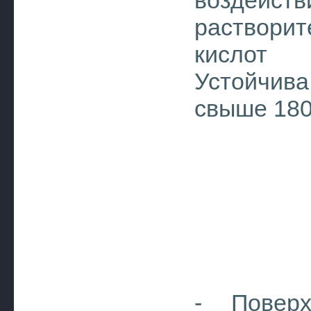
воздейст
раствори
кислот 
Устойчив
свыше 180
- Поверх