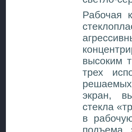
Рабочая 
стеклопл
агрес
концент
высоким т
трех исп
решаемых
экран, в
стекла «т
в рабочую
подъема 