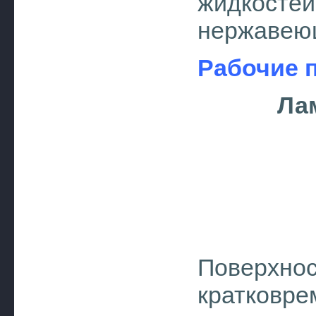
жидкосте
нержавеющ
Рабочие 
Ла
Повер
кратко