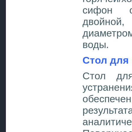
сифон о
двойной,
диаметро
воды.
Стол для
Стол для
устранен
обеспеч
результ
аналитич