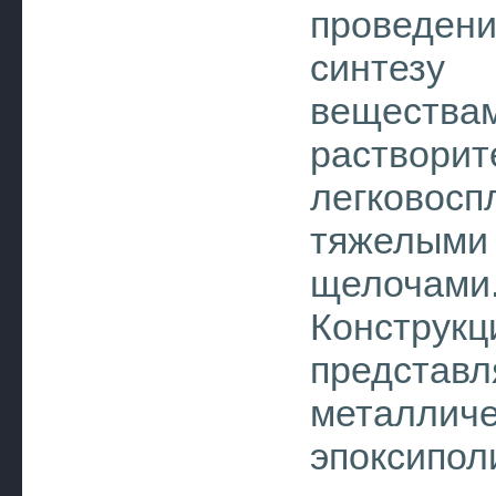
проведен
синтезу
вещес
раствори
легковос
тяжелым
щелочами
Констр
представ
метал
эпоксипол