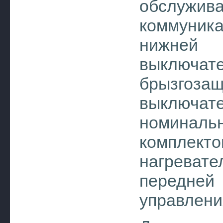
обслуж
коммуник
нижней
выключ
брызгоз
выключа
номина
комплек
нагрева
передней
управлени