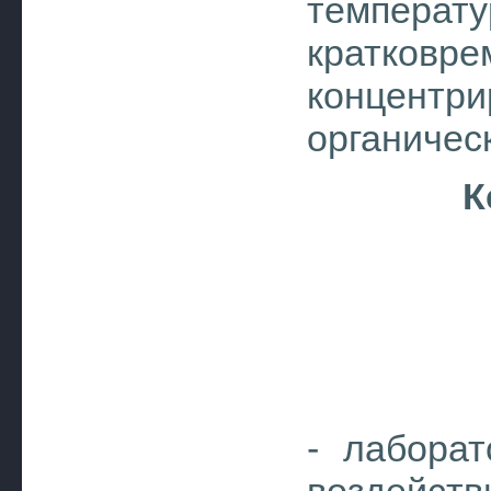
температ
кратковре
концен
органичес
К
- лаборат