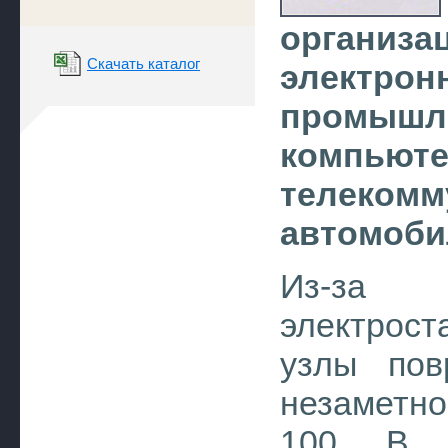
органи
Скачать каталог
электрон
промыш
компью
телекомм
автомоби
Из-за н
электрос
узлы пов
незаметно
100 В 