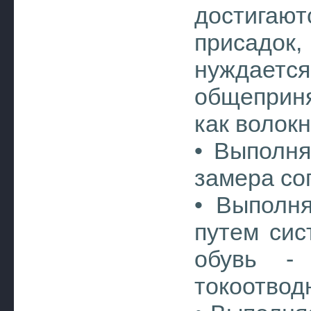
достига
присадо
нуждае
общеприн
как волокн
• Выполня
замера со
• Выполня
путем сис
обувь -
токоотводн