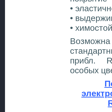
• эластичн
• выдержи
• химосто
Возмож
стандартн
прибл. R
особых цве
П
электр