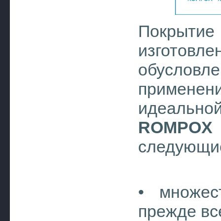
Покрыти
изготовле
обуслов
применен
идеальн
ROMPOX
следующи
• множес
прежде все