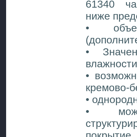
61340 час
ниже пред
• объем
(дополнит
• Значе
влажности
• возможн
кремово-б
• однород
• мож
структур
покрытие