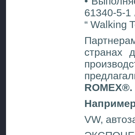
• Выполня
61340-5-1 
“ Walking 
Партнер
странах 
произв
предлага
ROMEX®.
Например
VW, автоз