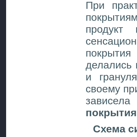
При прак
покрытиям
продукт 
сенсацио
покрытия
делались 
и гранул
своему пр
зависе
покрытия
Схема 