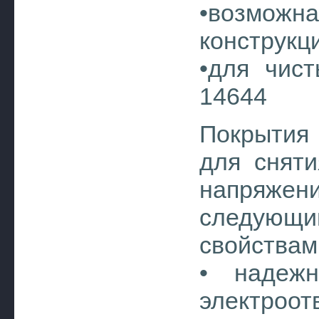
•возможн
конструкц
•для чис
14644
Покрытия
для сняти
напряжен
следующи
свойствам
• надежн
электроо