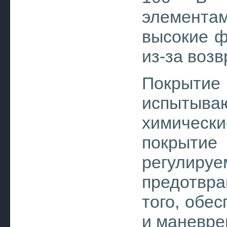
элемент
высокие ф
из-за возв
Покрытие
испыты
химическ
покрыт
регулиру
предотвра
того, обе
и маневре