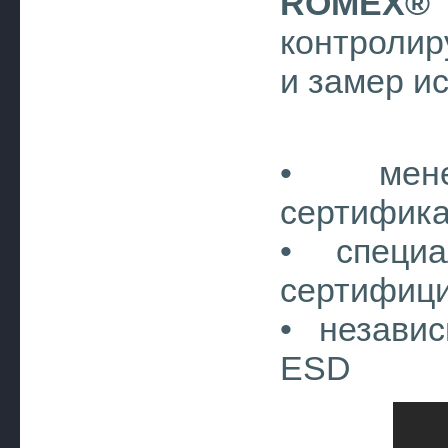
ROMEX®
контролир
и замер и
• мене
сертифика
• специа
сертифиц
• незави
ESD