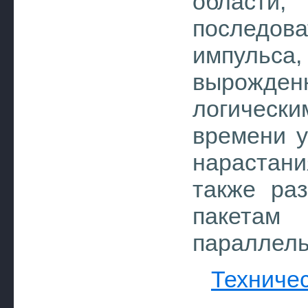
области,
последов
импуль
вырожден
логическ
времени у
нарастан
также ра
пакета
параллель
Техничес