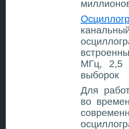
миллионо
Осцилло
каналь
осциллог
встроенны
МГц, 2,5
выборок
Для рабо
во времен
соврем
осцилл