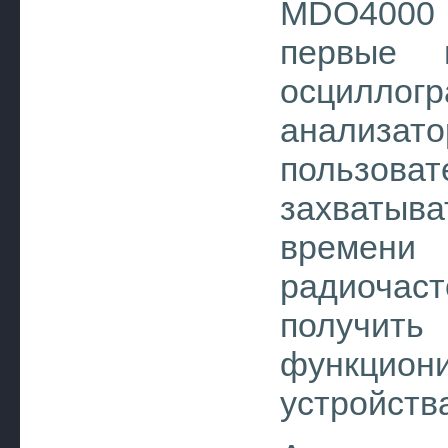
MDO4000 о
первые 
осцилл
анализа
пользов
захваты
времени
радиочаст
получить
функцио
устройств