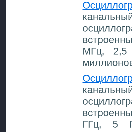
Осцилло
каналь
осциллог
встроенны
МГц, 2,5
миллионо
Осцилло
каналь
осциллог
встроенн
ГГц, 5 Г