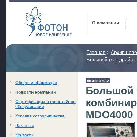
Фотон
О компании
Главная
>
Архив ново
Большой тест драйв
05 июня 2012
Общая информация
Большой 
Новости компании
комбинир
Сертификация и гарантийное
обслуживание
MDO4000
Условия сотрудничества
Вакансии
Контакты