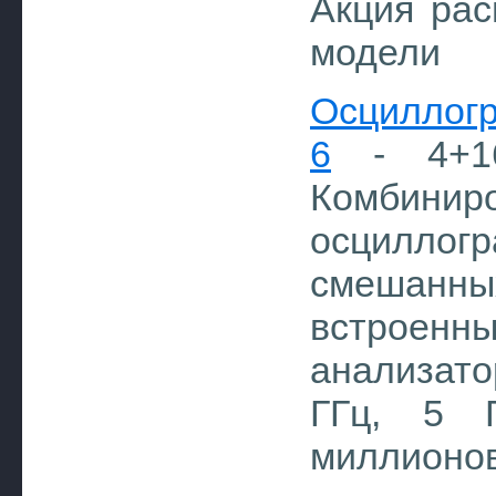
Акция рас
модели
Осциллог
6
- 4+16
Комбинир
осциллог
смешанны
встроенн
анализато
ГГц, 5 Г
миллионо