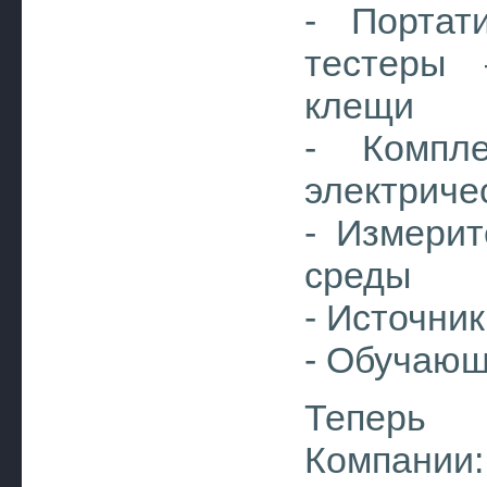
- Портат
тестеры 
клещи
- Компл
электриче
- Измери
среды
- Источни
- Обучающ
Тепер
Компании: