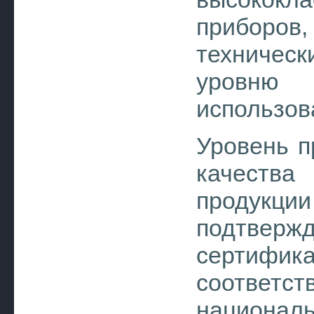
приборов,
техническ
уровню 
использов
Уровень п
качества
продукции
подтвержд
сертиф
соответ
национал