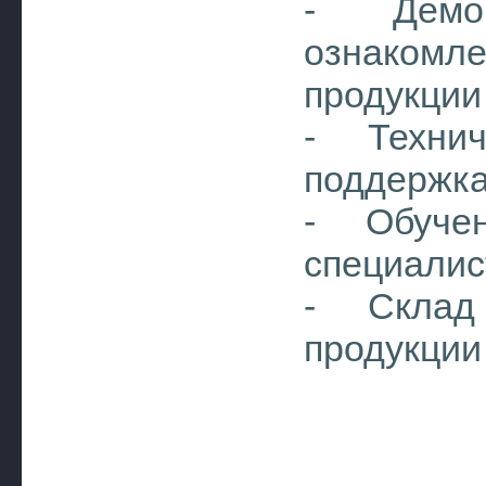
- Демо
ознакомл
продукци
- Техни
поддержк
- Обуче
специалис
- Склад
продукции