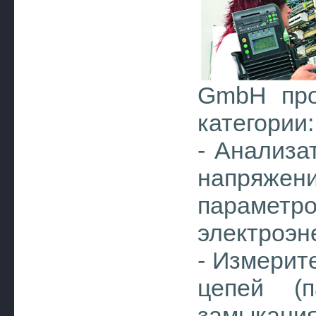
GmbH про
категории:
- Анализа
напряж
параметро
электроэн
- Измерит
цепей (п
замыкания