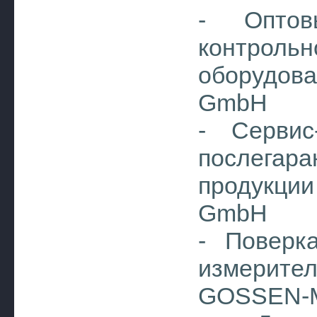
- Оптов
контрольн
оборудо
GmbH
- Сервис
послега
продукци
GmbH
- Поверк
измери
GOSSEN-