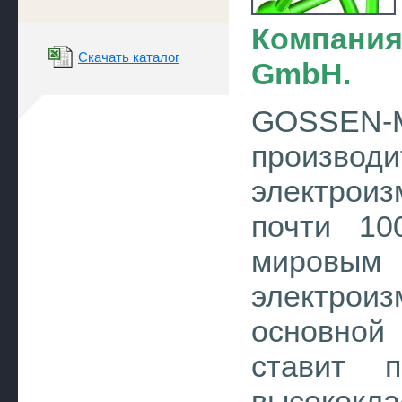
Компани
Скачать каталог
GmbH.
GOSSEN-
производ
электроиз
почти 10
мировы
электроиз
основной
ставит п
высокок