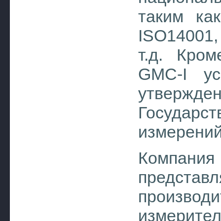
таким ка
ISO14001,
т.д. Кром
GMC-I ус
утвержд
Государ
измерений
Компани
представл
произв
измерител