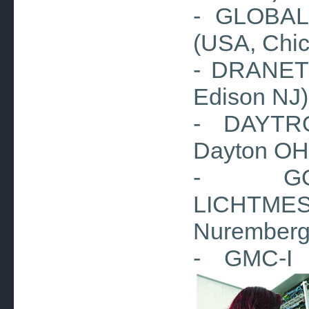
- GLOBA
(USA, Chic
- DRANET
Edison NJ)
- DAYTR
Dayton OH
- GO
LICHTMES
Nuremberg
- GMC-I