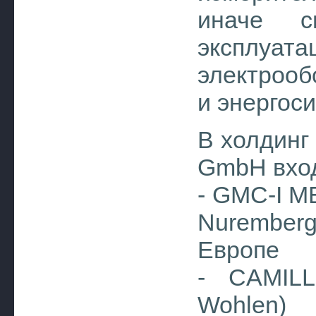
иначе св
эксплуа
электрооб
и энергоси
В холдин
GmbH вход
- GMC-I 
Nuremberg
Европе
- CAMILL
Wohlen)