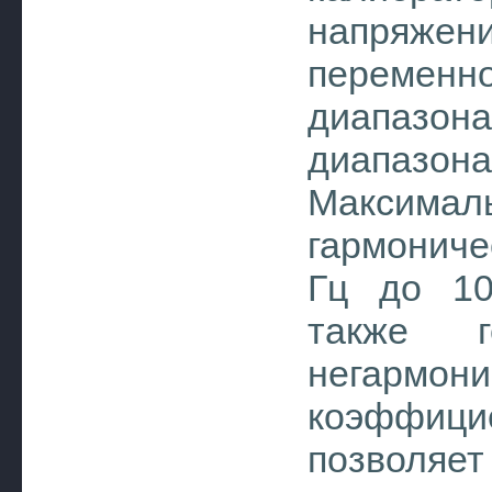
напряжени
перемен
диапазона
диапазон
Максимал
гармониче
Гц до 10
также ге
негармон
коэффиц
позволяет