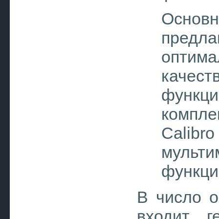
Осно
предл
оптим
качес
функц
компл
Cali
мульти
функци
В число о
входит г