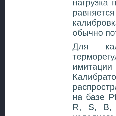
нагрузка 
равняет
калибров
обычно по
Для кал
терморег
имитаци
Калибрато
распростр
на базе P
R, S, B,