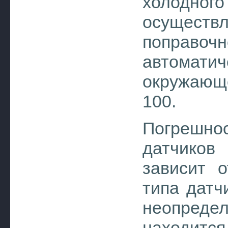
холодн
осущес
поправочн
автомат
окружающ
100.
Погрешно
датчико
зависит о
типа датч
неопредел
находится 