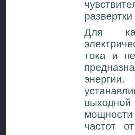
чувствит
развертки
Для ка
электрич
тока и пе
предназ
энергии
устанавли
выходной
мощности
частот о