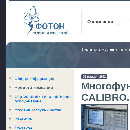
Фотон
О компании
Главная
>
Архив ново
25 января 2011
Общая информация
Многофун
Новости компании
CALIBRO.
Сертификация и гарантийное
обслуживание
Условия сотрудничества
Вакансии
Контакты