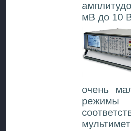
амплитудо
мВ до 10 В
очень мал
режимы 
соответст
мультимет