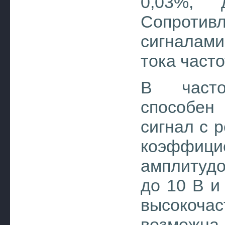
0,03%, 
Сопротивл
сигналам
тока часто
В часто
способен
сигнал с 
коэффицие
амплитудо
до 10 В и
высокоч
возможна