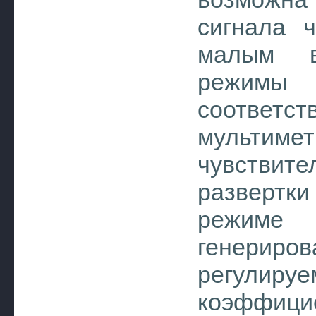
сигнала 
малым в
режимы 
соответст
мультимет
чувствит
развертк
режиме
генериро
регулир
коэффицие