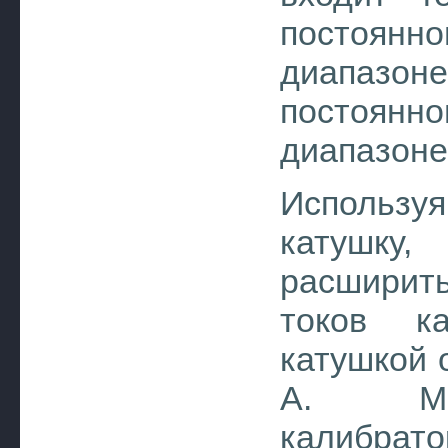
постоянно
диапазоне
постоянн
диапазоне 
Использу
катуш
расшири
токов ка
катушкой 
A. Мин
калибрато