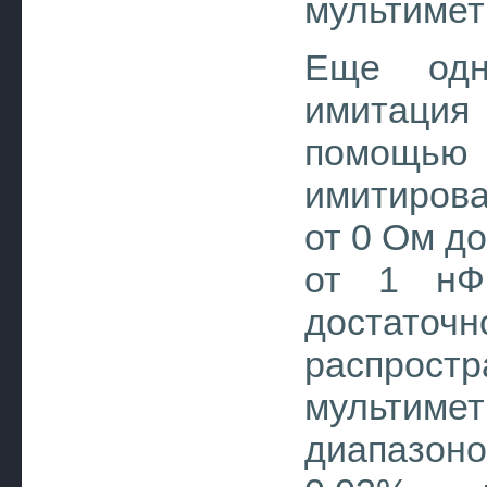
мультимет
Еще одн
имитация
помощь
имитирова
от 0 Ом д
от 1 нФ
достат
распр
мультиме
диапазон