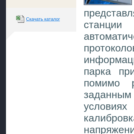
представ
Скачать каталог
станц
автоматич
протокол
информац
парка пр
помимо р
заданным
условия
калибровк
напряжени