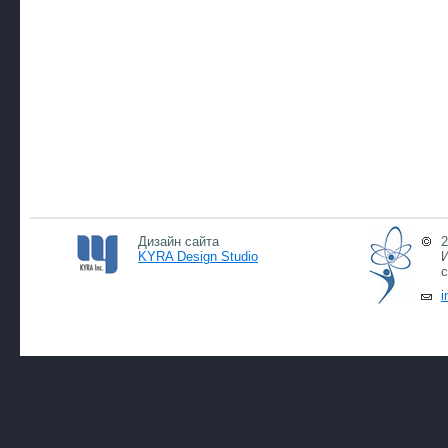
Дизайн сайта
2
KYRA Design Studio
И
с
i