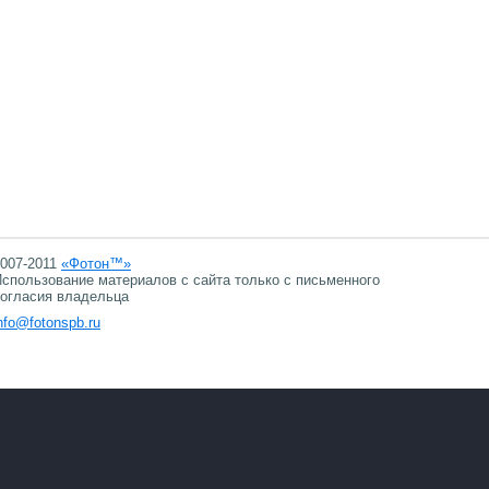
007-2011
«Фотон™»
спользование материалов с сайта только с письменного
огласия владельца
nfo@fotonspb.ru
08.08.2026 16:08