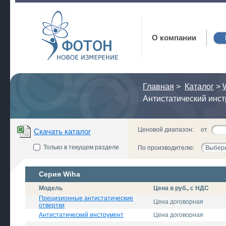
Фотон
О компании
Главная
>
Каталог
>
Антистатический инс
Ценовой диапазон:
от
Скачать каталог
Только в текущем разделе
По производителю:
Выбери
Серия Wiha
Модель
Цена в руб., с НДС
Прецизионные антистатические
Цена договорная
отвертки
Антистатический инструмент
Цена договорная