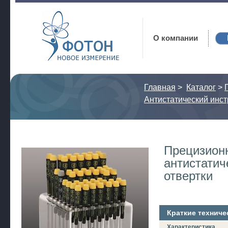
Фотон
О компании
Главная
>
Каталог
>
Антистатический инс
Прецизион
антистатич
отвертки
Краткие техниче
Характеристика