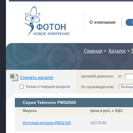
Фотон
О компании
Главная
>
Каталог
>
T
Ценовой диапазон:
от
Скачать каталог
Только в текущем разделе
По производителю:
Выбери
Серия Tektronix PWS2000
Модель
Цена в руб., с НДС
Источник питания PWS2185
16'170.00