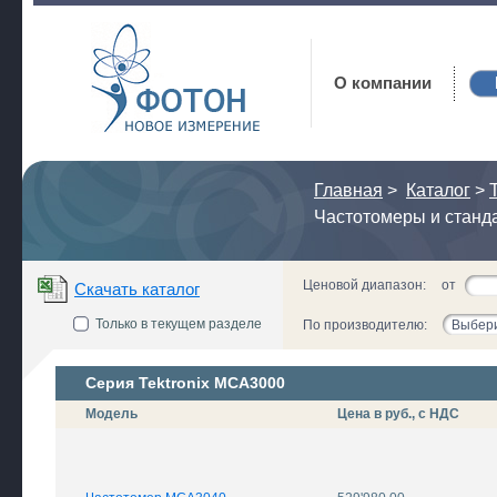
Фотон
О компании
Главная
>
Каталог
>
T
Частотомеры и станд
Ценовой диапазон:
от
Скачать каталог
Только в текущем разделе
По производителю:
Выбери
Серия Tektronix MCA3000
Модель
Цена в руб., с НДС