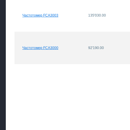
Частотомер FCA3003
135'030.00
Частотомер FCA3000
92'190.00