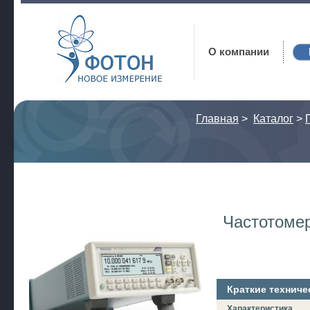
Фотон
О компании
Главная
>
Каталог
>
Частотоме
Краткие техниче
Характеристика