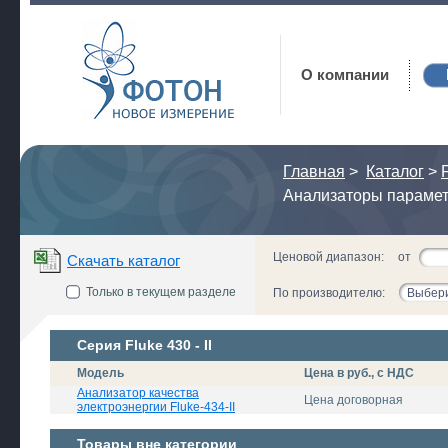
Фотон
О компании
Главная
>
Каталог
>
Анализаторы парамет
Ценовой диапазон:
от
Скачать каталог
Только в текущем разделе
По производителю:
Выбери
Серия Fluke 430 - II
Модель
Цена в руб., с НДС
Анализатор качества
Цена договорная
электроэнергии Fluke-434-II
Товары вне категории