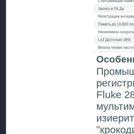
Считывающая памят
Запись в ПК Да
Регистрация интерв
Память до 10,000 по
Низкоомное сопроти
LoZ Да(только 289)
Фильтр низких часто
Особен
Промыш
регистр
Fluke 2
мультим
изиери
"крокод