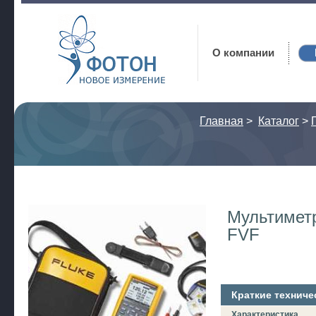
Фотон
О компании
Главная
>
Каталог
>
Мультиметр
FVF
Краткие техниче
Характеристика