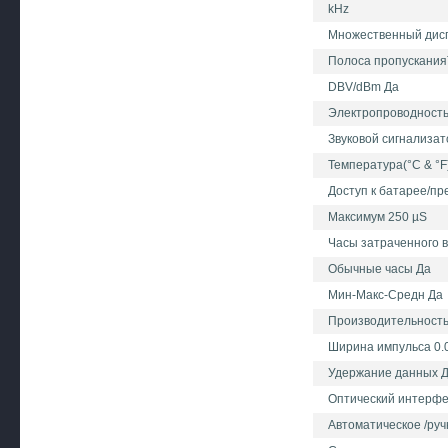
kHz
Множественный дис
Полоса пропускания
DBV/dBm Да
Электропроводность
Звуковой сигнализат
Температура(°C & °F
Доступ к батарее/пр
Максимум 250 µS
Часы затраченного 
Обычные часы Да
Мин-Макс-Средн Да
Производительность 
Ширина импульса 0.02
Удержание данных 
Оптический интерфе
Автоматическое /ру