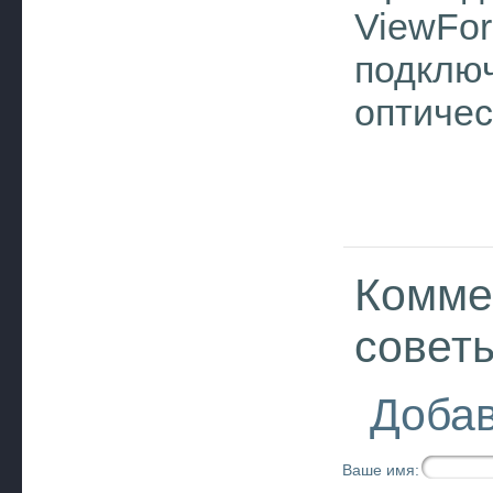
ViewFor
подключ
оптичес
Комме
совет
Добав
Ваше имя: