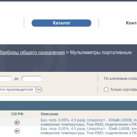
Каталог
Конт
Приборы общего назначения
>
Мультиметры портативные
до
По ключевым слов
те производителя
Только сертиф
СИ РФ
Описание
Баз. погр. 0,05%, 4.5 разр, Uпер/пост - 300мВ-1000В, 
измерение температуры, True-RMS, подключение к ПК 
Баз. погр. 0,05%, 4.5 разр, Uпер/пост - 30мВ-1000В, Iп
измерение температуры, True-RMS, подключение к ПК 