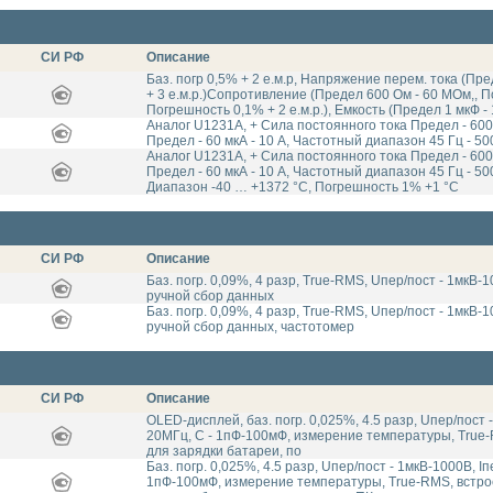
СИ РФ
Описание
Баз. погр 0,5% + 2 е.м.р, Напряжение перем. тока (Пр
+ 3 е.м.р.)Сопротивление (Предел 600 Ом - 60 МОм,, По
Погрешность 0,1% + 2 е.м.р.), Емкость (Предел 1 мкФ - 
Аналог U1231A, + Сила постоянного тока Предел - 600 
Предел - 60 мкА - 10 А, Частотный диапазон 45 Гц - 50
Аналог U1231A, + Сила постоянного тока Предел - 600 
Предел - 60 мкА - 10 А, Частотный диапазон 45 Гц - 50
Диапазон -40 … +1372 °C, Погрешность 1% +1 °C
СИ РФ
Описание
Баз. погр. 0,09%, 4 разр, True-RMS, Uпер/пост - 1мкВ-
ручной сбор данных
Баз. погр. 0,09%, 4 разр, True-RMS, Uпер/пост - 1мкВ-
ручной сбор данных, частотомер
СИ РФ
Описание
OLED-дисплей, баз. погр. 0,025%, 4.5 разр, Uпер/пост -
20МГц, C - 1пФ-100мФ, измерение температуры, True
для зарядки батареи, по
Баз. погр. 0,025%, 4.5 разр, Uпер/пост - 1мкВ-1000В, I
1пФ-100мФ, измерение температуры, True-RMS, встро