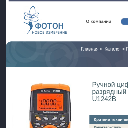
Фотон
О компании
Главная
>
Каталог
>
Ручной ци
разрядный
U1242B
Краткие техниче
Характеристика