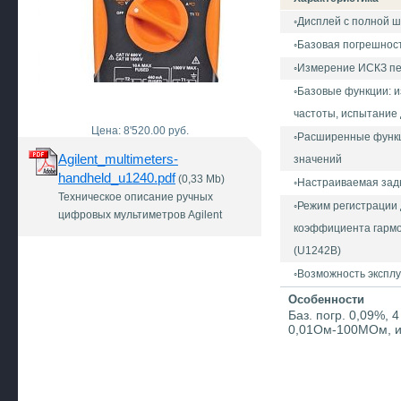
◦Дисплей с полной ш
◦Базовая погрешност
◦Измерение ИСКЗ пе
◦Базовые функции: и
частоты, испытание 
Цена: 8'520.00 руб.
◦Расширенные функц
Agilent_multimeters-
значений
handheld_u1240.pdf
(0,33 Mb)
◦Настраиваемая зад
Техническое описание ручных
◦Режим регистрации
цифровых мультиметров Agilent
коэффициента гармо
(U1242B)
◦Возможность эксплу
Особенности
Баз. погр. 0,09%, 
0,01Ом-100МОм, из