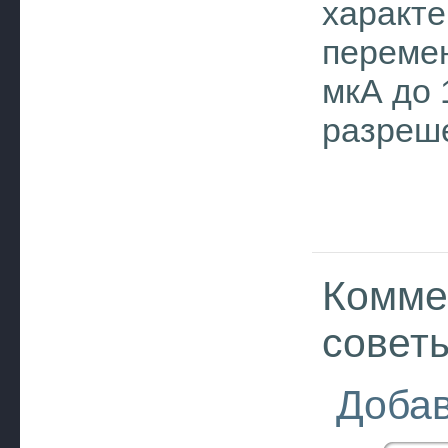
характе
перемен
мкА до 
разреш
Комме
совет
Добав