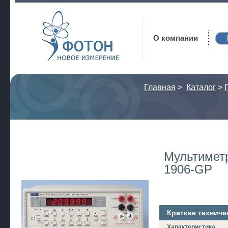
Фотон
О компании
Главная
>
Каталог
>
Мультимет
1906-GP
Краткие техниче
Характеристика