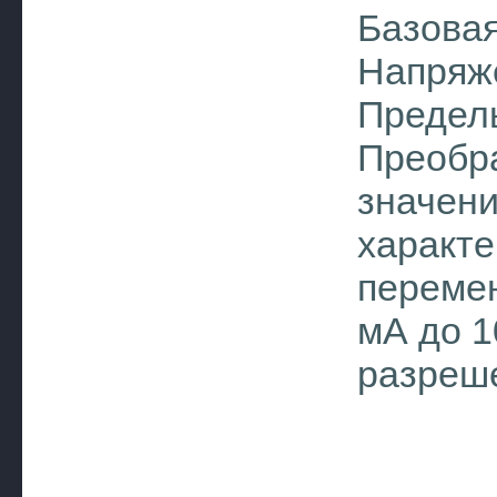
Базовая
Напряже
Пределы
Преобр
значени
характе
перемен
мА до 
разреш